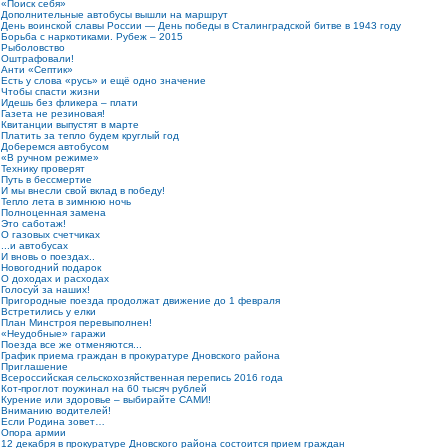
«Поиск себя»
Дополнительные автобусы вышли на маршрут
День воинской славы России — День победы в Сталинградской битве в 1943 году
Борьба с наркотиками. Рубеж – 2015
Рыболовство
Оштрафовали!
Анти «Септик»
Есть у слова «русь» и ещё одно значение
Чтобы спасти жизни
Идешь без фликера – плати
Газета не резиновая!
Квитанции выпустят в марте
Платить за тепло будем круглый год
Доберемся автобусом
«В ручном режиме»
Технику проверят
Путь в бессмертие
И мы внесли свой вклад в победу!
Тепло лета в зимнюю ночь
Полноценная замена
Это саботаж!
О газовых счетчиках
...и автобусах
И вновь о поездах..
Новогодний подарок
О доходах и расходах
Голосуй за наших!
Пригородные поезда продолжат движение до 1 февраля
Встретились у елки
План Минстроя перевыполнен!
«Неудобные» гаражи
Поезда все же отменяются...
График приема граждан в прокуратуре Дновского района
Приглашение
Всероссийская сельскохозяйственная перепись 2016 года
Кот-проглот поужинал на 60 тысяч рублей
Курение или здоровье – выбирайте САМИ!
Вниманию водителей!
Если Родина зовет…
Опора армии
12 декабря в прокуратуре Дновского района состоится прием граждан