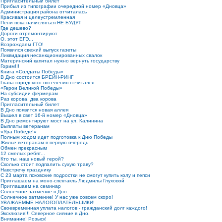
Пригласительный билет
Прибыл из типографии очередной номер «Дновца»
Администрация района отчиталась
Красивая и целеустремленная
Пени пока начисляться НЕ БУДУТ
Где дешево?
Дороги отремонтируют
О, этот ЕГЭ...
Возрождаем ГТО!
Появился свежий выпуск газеты
Ликвидация несанкционированных свалок
Материнский капитал нужно вернуть государству
Горим!!!
Книга «Солдаты Победы»
В Дно состоится БРЕЙН-РИНГ
Глава городского поселения отчитался
«Герои Великой Победы»
На субсидии фермерам
Раз корова, два корова
Пригласительный билет
В Дно появится новая аллея
Вышел в свет 16-й номер «Дновца»
В Дно ремонтируют мост на ул. Калинина
Выплаты ветеранам
«Ура Победе!»
Полным ходом идет подготовка к Дню Победы
Жилье ветеранам в первую очередь
Обмен прекрасным
12 смелых ребят...
Кто ты, наш новый герой?
Сколько стоит подпалить сухую траву?
Навстречу празднику
С 23 марта псковские подростки не смогут купить колу и пепси
Приглашаем на моно-спектакль Людмилы Глуховой
Приглашаем на семинар
Солнечное затмение в Дно
Солнечное затмение! У нас уже совсем скоро!
УВАЖАЕМЫЕ НАЛОГОПЛАТЕЛЬЩИКИ!
Своевременная уплата налогов - гражданский долг каждого!
Эксклюзив!!! Северное сияние в Дно.
Внимание! Розыск!