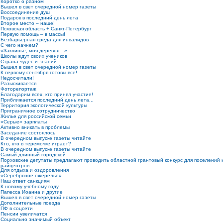
Коротко о разном
Вышел в свет очередной номер газеты
Воссоединение душ
Подарок в последний день лета
Второе место – наше!
Псковская область + Санкт-Петербург
Первую помощь – в массы!
Безбарьерная среда для инвалидов
С чего начнем?
«Заклинье, моя деревня…»
Школы ждут своих учеников
Страна чудес и знаний
Вышел в свет очередной номер газеты
К первому сентября готовы все!
Недосчитали!
Разыскивается
Фоторепортаж
Благодарим всех, кто принял участие!
Приближается последний день лета...
Территория экологической культуры
Приграничное сотрудничество
Жилье для российской семьи
«Серые» зарплаты
Активно вникать в проблемы
Заседание состоялось
В очередном выпуске газеты читайте
Кто, кто в теремочке играет?
В очередном выпуске газеты читайте
Самый длинный городской
Порховские депутаты предлагают проводить областной грантовый конкурс для поселений 
райцентров
Для отдыха и оздоровления
«Серебряное ожерелье»
Наш ответ санкциям
К новому учебному году
Папесса Иоанна и другие
Вышел в свет очередной номер газеты
Дополнительные поезда
ПФ в соцсети
Пенсии увеличатся
Социально значимый объект