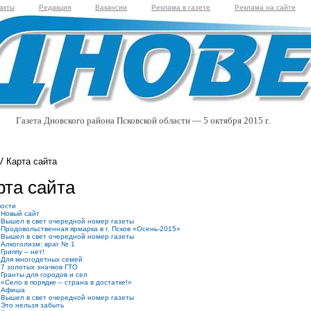
акты
Редакция
Вакансии
Реклама в газете
Реклама на сайте
Газета Дновского района Псковской области — 5 октября 2015 г.
Карта сайта
рта сайта
вости
Новый сайт
Вышел в свет очередной номер газеты
Продовольственная ярмарка в г. Псков «Осень-2015»
Вышел в свет очередной номер газеты
Алкоголизм: враг № 1
Гриппу – нет!
Для многодетных семей
7 золотых значков ГТО
Гранты для городов и сел
«Село в порядке – страна в достатке!»
Афиша
Вышел в свет очередной номер газеты
Это нельзя забыть