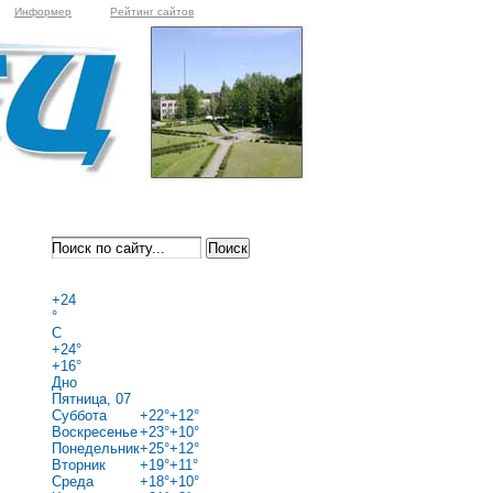
Информер
Рейтинг сайтов
+
24
°
C
+
24°
+
16°
Дно
Пятница, 07
Суббота
+
22°
+
12°
Воскресенье
+
23°
+
10°
Понедельник
+
25°
+
12°
Вторник
+
19°
+
11°
Среда
+
18°
+
10°