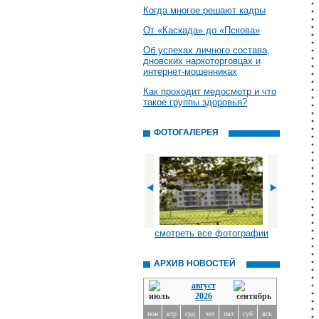
Когда многое решают кадры
От «Каскада» до «Пскова»
Об успехах личного состава,
дновских наркоторговцах и
интернет-мошенниках
Как проходит медосмотр и что
такое группы здоровья?
ФОТОГАЛЕРЕЯ
смотреть все фотографии
АРХИВ НОВОСТЕЙ
август
2026
пон
втр
срд
чет
пят
суб
вск