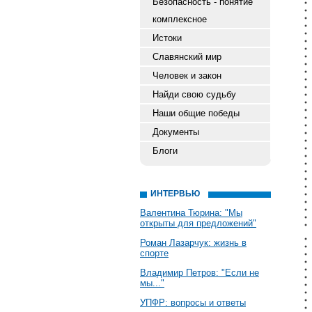
Безопасность - понятие
комплексное
Истоки
Славянский мир
Человек и закон
Найди свою судьбу
Наши общие победы
Документы
Блоги
ИНТЕРВЬЮ
Валентина Тюрина: "Мы
открыты для предложений"
Роман Лазарчук: жизнь в
спорте
Владимир Петров: "Если не
мы..."
УПФР: вопросы и ответы