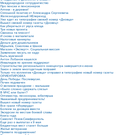
Международное сотрудничество
Про пенсии и пенсионеров
Аптеки - в деревни!
Сплошной позитив от Александра Сергеевича
Железнодорожный НЕпереход
Уже едет из типографии свежий номер «Дновца»
Вышел свежий номер газеты «Дновец»
Как уберечься от укуса клеща
Три новых проекта
Свинина «в плюсе»!
И снова о маткапитале
Налоговые каникулы
Деньги для дошкольников
Мурылев, Соколова и Шахов
Магазин «Эксперт». Социальная миссия
Заявление писать не надо
Быть мужчиной
Антон Лобанов нашелся
Инвалидов по зрению поддержат
Строительство регионального онкоцентра завершится к июню
Закон о земле многодетным поправят
Только что коллектив «Дновца» отправил в типографию новый номер газеты
ОРИЕНТИРОВКА
День Победы: Послевкусие.
Почин подхвачен
О великом празднике – малышам
«Было сложно сдержать слезы»
В МЧС или балет?
Оптимистка, песнохорка, юбилярша
Уважаемый предприниматель!
Вышел новый номер газеты
Все грани «Изумруда»
Болеем за дновцев вместе
Экскурсии по местам боевой славы
Книга года
Самолет Псков-Симферополь
Еще раз о выплатах к 9 мая
Бюджетных мест станет больше
Жильё ветеранам
Примите поздравление!