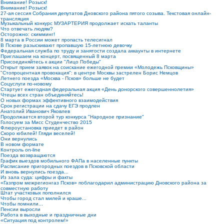
Внимание! Розыск!
Внимание! Розыск!
27-ая сессия Собрания депутатов Дновского района пятого созыва. Текстовая онлайн-
трансляция
Музыкальный конкурс МУЗАРТЕРИЯ продолжает искать таланты
Что отвечать людям?
Осторожно: скимминг!
8 марта в России может пропасть телесигнал
В Пскове разыскивают пропавшую 15-летнюю девочку
Федеральная служба по труду и занятости создала аккаунты в интернете
Приглашаем на концерт, посвященный 8 марта
Присоединяйтесь к акции "Лицо Победы"
Открыт прием заявок на соискание ежегодной премии «Молодежь Псковщины»
"Стопроцентная провокация": в центре Москвы застрелен Борис Немцов
Летнего поезда «Москва - Псков» больше не будет
Соцуслуги по-новому
Стартует ежегодная федеральная акция «День донорского совершеннолетия»
Чтецы всех стран объединяйтесь!
О новых формах эффективного взаимодействия
Срок регистрации на сдачу ЕГЭ продлен
Анатолий Иванович Яковлев
Продолжается второй тур конкурса "Народное признание"
Голосуем за Мисс Студенчество 2015
Флюроустановка приедет в район
Скоро юбилей! Гляди веселей!
Они вернулись
В новом формате
Контроль on-line
Поезда возвращаются
График выездов мобильного ФАПа в населенные пункты
Расписание пригородных поездов в Псковской области
И вновь вернулись поезда...
Из зала суда: цифры и факты
«Газпром межрегионгаз Псков» поблагодарил администрацию Дновского района за
совместную работу
Штат участковых пополнился
Чтобы город стал милей и краше...
Чтобы помнили...
Пенсии выросли
Работа в выходные и праздничные дни
«Ситуация под контролем!»