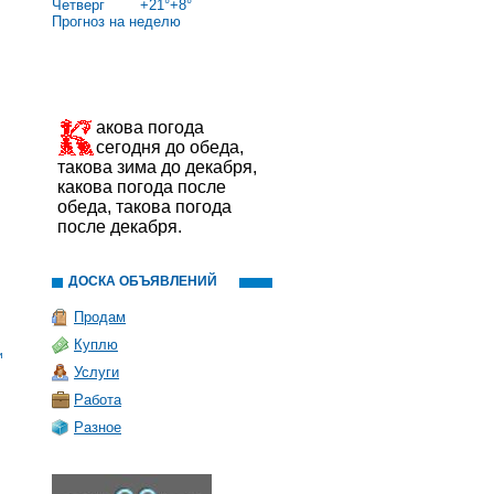
Четверг
+
21°
+
8°
Прогноз на неделю
акова погода
сегодня до обеда,
такова зима до декабря,
какова погода после
обеда, такова погода
после декабря.
ДОСКА ОБЪЯВЛЕНИЙ
Продам
Куплю
и
Услуги
Работа
Разное