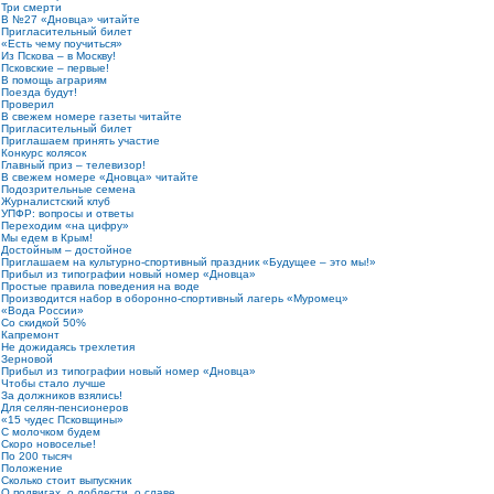
Три смерти
В №27 «Дновца» читайте
Пригласительный билет
«Есть чему поучиться»
Из Пскова – в Москву!
Псковские – первые!
В помощь аграриям
Поезда будут!
Проверил
В свежем номере газеты читайте
Пригласительный билет
Приглашаем принять участие
Конкурс колясок
Главный приз – телевизор!
В свежем номере «Дновца» читайте
Подозрительные семена
Журналистский клуб
УПФР: вопросы и ответы
Переходим «на цифру»
Мы едем в Крым!
Достойным – достойное
Приглашаем на культурно-спортивный праздник «Будущее – это мы!»
Прибыл из типографии новый номер «Дновца»
Простые правила поведения на воде
Производится набор в оборонно-спортивный лагерь «Муромец»
«Вода России»
Со скидкой 50%
Капремонт
Не дожидаясь трехлетия
Зерновой
Прибыл из типографии новый номер «Дновца»
Чтобы стало лучше
За должников взялись!
Для селян-пенсионеров
«15 чудес Псковщины»
С молочком будем
Скоро новоселье!
По 200 тысяч
Положение
Сколько стоит выпускник
О подвигах, о доблести, о славе...