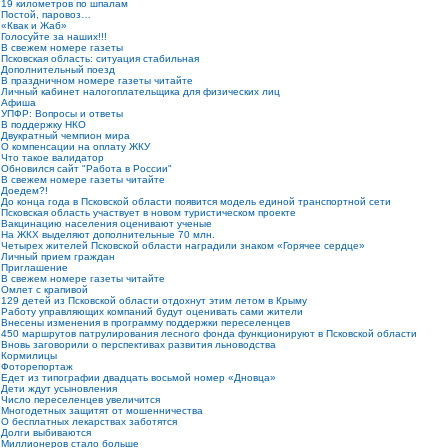
19 километров по шпалам
Постой, паровоз…
«Квак и Жаб»
Голосуйте за наших!!!
В свежем номере газеты
Псковская область: ситуация стабильная
Дополнительный поезд
В праздничном номере газеты читайте
Личный кабинет налогоплательщика для физических лиц
Афиша
УПФР: Вопросы и ответы
В поддержку НКО
Двукратный чемпион мира
О компенсации на оплату ЖКУ
Что такое валидатор
Обновился сайт "Работа в России"
В свежем номере газеты читайте
Доедем?!
До конца года в Псковской области появится модель единой транспортной сети
Псковская область участвует в новом туристическом проекте
Вакцинацию населения оценивают ученые
На ЖКХ выделяют дополнительные 70 млн.
Четырех жителей Псковской области наградили знаком «Горячее сердце»
Личный прием граждан
Приглашение
В свежем номере газеты читайте
Омлет с крапивой
129 детей из Псковской области отдохнут этим летом в Крыму
Работу управляющих компаний будут оценивать сами жители
Внесены изменения в программу поддержки переселенцев
450 маршрутов патрулирования лесного фонда функционируют в Псковской области
Вновь заговорили о перспективах развития льноводства
Кормилицы
Фоторепортаж
Едет из типографии двадцать восьмой номер «Дновца»
Дети ждут усыновления
Число переселенцев увеличится
Многодетных защитят от мошенничества
О бесплатных лекарствах заботятся
Долги выбиваются
Миллионеров стало больше