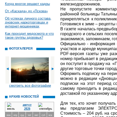
железнодорожников.
Когда многое решают кадры
Не пропустите комментар
От «Каскада» до «Пскова»
районной больницы Татьяны
Об успехах личного состава,
прикрепляться к поликлиник
дновских наркоторговцах и
Готовимся к зиме – рецепты
интернет-мошенниках
В газете началась предвыбо
городского и сельских посел
Как проходит медосмотр и что
такое группы здоровья?
знакомимся, запоминаем, го
Официально - информация 
участков и аренде муниципа
ФОТОГАЛЕРЕЯ
PDF-версия газеты уже раз
номер прибывает в редакцию
он поступит в продажу на «
другие торговые точки город
Оформить подписку на перио
можно в редакции «Дновца» 
подписки на этот период с
смотреть все фотографии
самому приходить в редакци
доставкой по указанному адр
АРХИВ НОВОСТЕЙ
Для тех, кто хочет получат
август
мы предлагаем ЭЛЕКТРО
2026
Стоимость – 204 руб. на сро
пон
втр
срд
чет
пят
суб
вск