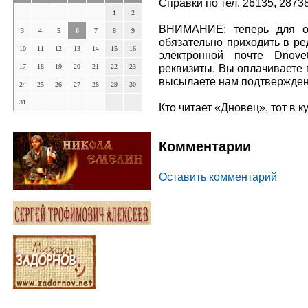
Справки по тел. 26135, 28738
1
2
ВНИМАНИЕ: теперь для оф
3
4
5
6
7
8
9
обязательно приходить в ре
10
11
12
13
14
15
16
электронной почте Dnov
реквизиты. Вы оплачиваете
17
18
19
20
21
22
23
высылаете нам подтвержден
24
25
26
27
28
29
30
31
Кто читает «Дновец», тот в 
Комментарии
Оставить комментарий