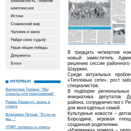
Безопасность - понятие
комплексное
Истоки
Славянский мир
Человек и закон
Найди свою судьбу
Наши общие победы
В тридцать четвертом но
Документы
новый заместитель Адми
решению сессии районного 
Блоги
Шауркин.
Среди актуальных пробл
«Тепловые сети», рост заб
ИНТЕРВЬЮ
специалистов.
Валентина Тюрина: "Мы
В подборке региональных
открыты для предложений"
инициатива депутатов Ду
района, сотрудничество с Р
Роман Лазарчук: жизнь в
спорте
для многодетных семей.
Культурные новости – детск
Владимир Петров: "Если не
Бороздине, игровая площ
мы..."
созданная родителями.
УПФР: вопросы и ответы
«Изюминка» номера – репор