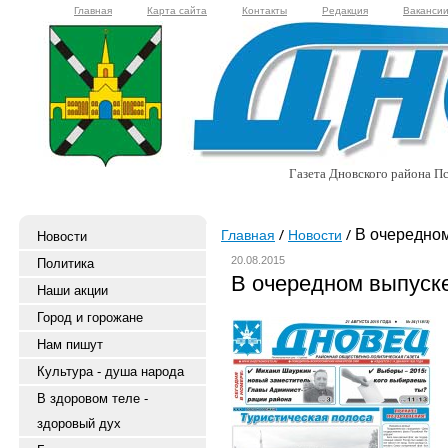
Главная
Карта сайта
Контакты
Редакция
Ваканси
Газета Дновского района Пс
В очередном
Главная
Новости
Новости
20.08.2015
Политика
В очередном выпуске
Наши акции
Город и горожане
Нам пишут
Культура - душа народа
В здоровом теле -
здоровый дух