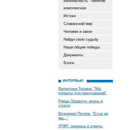
Безопасность - понятие
комплексное
Истоки
Славянский мир
Человек и закон
Найди свою судьбу
Наши общие победы
Документы
Блоги
ИНТЕРВЬЮ
Валентина Тюрина: "Мы
открыты для предложений"
Роман Лазарчук: жизнь в
спорте
Владимир Петров: "Если не
мы..."
УПФР: вопросы и ответы