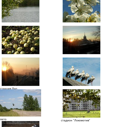
станция Дно
лето
стадион "Локомотив"