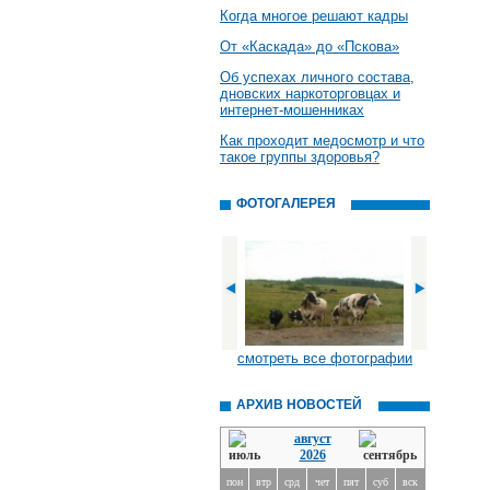
Когда многое решают кадры
От «Каскада» до «Пскова»
Об успехах личного состава,
дновских наркоторговцах и
интернет-мошенниках
Как проходит медосмотр и что
такое группы здоровья?
ФОТОГАЛЕРЕЯ
смотреть все фотографии
АРХИВ НОВОСТЕЙ
август
2026
пон
втр
срд
чет
пят
суб
вск