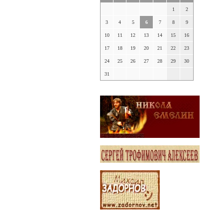
1
2
3
4
5
6
7
8
9
10
11
12
13
14
15
16
17
18
19
20
21
22
23
24
25
26
27
28
29
30
31