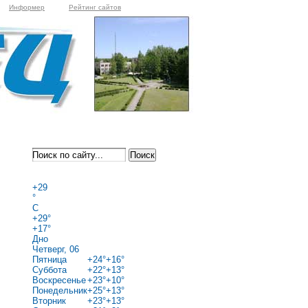
Информер
Рейтинг сайтов
+
29
°
C
+
29°
+
17°
Дно
Четверг, 06
Пятница
+
24°
+
16°
Суббота
+
22°
+
13°
Воскресенье
+
23°
+
10°
Понедельник
+
25°
+
13°
Вторник
+
23°
+
13°