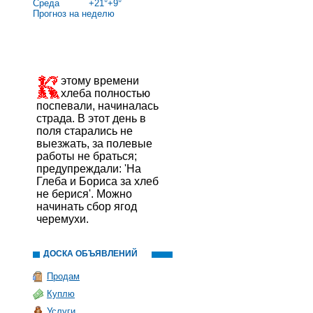
Среда
+
21°
+
9°
Прогноз на неделю
этому времени
хлеба полностью
поспевали, начиналась
страда. В этот день в
поля старались не
выезжать, за полевые
работы не браться;
предупреждали: 'На
Глеба и Бориса за хлеб
не берися'. Можно
начинать сбор ягод
черемухи.
ДОСКА ОБЪЯВЛЕНИЙ
Продам
Куплю
Услуги