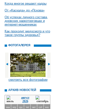
Когда многое решают кадры
От «Каскада» до «Пскова»
Об успехах личного состава,
дновских наркоторговцах и
интернет-мошенниках
Как проходит медосмотр и что
такое группы здоровья?
ФОТОГАЛЕРЕЯ
смотреть все фотографии
АРХИВ НОВОСТЕЙ
август
2026
пон
втр
срд
чет
пят
суб
вск