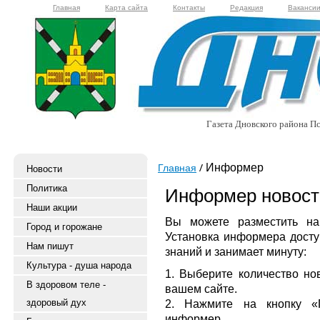
Главная
Карта сайта
Контакты
Редакция
Ваканси
Газета Дновского района Пс
Информер
Главная
Новости
Политика
Информер новост
Наши акции
Вы можете разместить на
Город и горожане
Установка информера досту
Нам пишут
знаний и занимает минуту:
Культура - душа народа
1. Выберите количество нов
В здоровом теле -
вашем сайте.
здоровый дух
2. Нажмите на кнопку «П
информер.