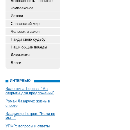
Безопасность - понятие
комплексное
Истоки
Славянский мир
Человек и закон
Найди свою судьбу
Наши общие победы
Документы
Блоги
ИНТЕРВЬЮ
Валентина Тюрина: "Мы
открыты для предложений"
Роман Лазарчук: жизнь в
спорте
Владимир Петров: "Если не
мы..."
УПФР: вопросы и ответы