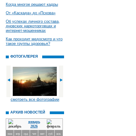
Когда многое решают кадры
От «Каскада» до «Пскова»
Об успехах личного состава,
дновских наркоторговцах и
интернет-мошенниках
Как проходит медосмотр и что
такое группы здоровья?
ФОТОГАЛЕРЕЯ
смотреть все фотографии
АРХИВ НОВОСТЕЙ
январь
2026
пон
втр
срд
чет
пят
суб
вск