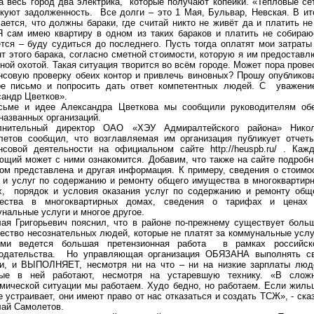
а весь город два электрика, которые получают копейки. «Тепловые се
куют задолженность. Все долги – это 1 Мая, Бульвар, Невская. В ит
ается, что должны бараки, где считай никто не живёт да и платить не
Я сам имею квартиру в одном из таких бараков и платить не собираю
тся – буду судиться до последнего. Пусть тогда оплатят мои затраты
т этого барака, согласно сметной стоимости, которую я им предоставл
ной охотой. Такая ситуация творится во всём городе. Может пора прове
совую проверку обеих контор и привлечь виновных? Прошу опубликов
ое письмо и попросить дать ответ компетентных людей. С уважени
андр Цветков».
сьме и идее Александра Цветкова мы сообщили руководителям об
названных организаций.
лнительный директор ОАО «ХЭУ Адмиралтейского района» Нико
летов сообщил, что возглавляемая им организация публикует отчет
нсовой деятельности на официальном сайте http://heuspb.ru/ . Каж
щий может с ними ознакомится. Добавим, что также на сайте подроб
ом представлена и другая информация. К примеру, сведения о стоимо
 и услуг по содержанию и ремонту общего имущества в многоквартир
х, порядок и условия оказания услуг по содержанию и ремонту общ
ества в многоквартирных домах, сведения о тарифах и ценах
нальные услуги и многое другое.
ая Григорьевич пояснил, что в районе по-прежнему существует боль
ество несознательных людей, которые не платят за коммунальные услу
ми ведется большая претензионная работа в рамках российск
нодательства. Но управляющая организация ОБЯЗАНА выполнять с
ги, и ВЫПОЛНЯЕТ, несмотря ни на что – ни на низкие зарплаты люд
рые в ней работают, несмотря на устаревшую технику. «В слож
мической ситуации мы работаем. Худо бедно, но работаем. Если жиль
е устраивает, они имеют право от нас отказаться и создать ТСЖ», - ска
ай Самолетов.