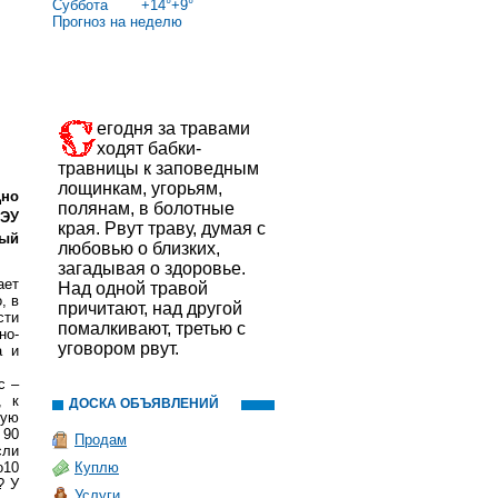
Суббота
+
14°
+
9°
Прогноз на неделю
егодня за травами
ходят бабки-
травницы к заповедным
лощинкам, угорьям,
Дно
полянам, в болотные
ЭУ
края. Рвут траву, думая с
рый
любовью о близких,
загадывая о здоровье.
ает
Над одной травой
, в
причитают, над другой
сти
помалкивают, третью с
но-
уговором рвут.
а и
с –
, к
ДОСКА ОБЪЯВЛЕНИЙ
ную
 90
Продам
сли
о10
Куплю
? У
Услуги