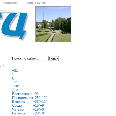
Информер
Рейтинг сайтов
в: 0
+
21
°
C
+
21°
+
10°
Дно
Воскресенье, 09
Понедельник
+
25°
+
12°
Вторник
+
21°
+
12°
Среда
+
19°
+
9°
Четверг
+
19°
+
8°
Пятница
+
20°
+
8°