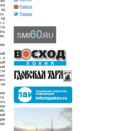
ти»
оге
Работа
 за
сь.
Разное
 на
ю с
сти
ать
ем,
еих
лай
ы о
дый
ным
сти
ных
его
 на
шое
ги.
ого
вои
ей,
ной
цов
зал