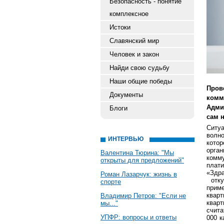
Безопасность - понятие
комплексное
Истоки
Славянский мир
Человек и закон
Найди свою судьбу
Наши общие победы
Пров
Документы
ком
Адми
Блоги
сам 
Ситу
волно
ИНТЕРВЬЮ
кото
орга
Валентина Тюрина: "Мы
комм
открыты для предложений"
плати
«Здра
Роман Лазарчук: жизнь в
отку
спорте
прим
кварт
Владимир Петров: "Если не
кварт
мы..."
счита
УПФР: вопросы и ответы
000 к