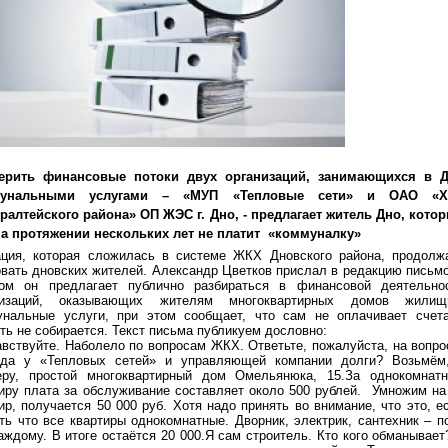
ерить финансовые потоки двух организаций, занимающихся в 
мунальными услугами – «МУП «Тепловые сети» и ОАО «Х
ралтейского района» ОП ЖЭС г. Дно, - предлагает житель Дно, кото
на протяжении нескольких лет не платит «коммуналку»
ация, которая сложилась в системе ЖКХ Дновского района, продолж
вать дновских жителей. Александр Цветков прислал в редакцию письмо
ром он предлагает публично разбираться в финансовой деятельно
низаций, оказывающих жителям многоквартирных домов жилищ
унальные услуги, при этом сообщает, что сам не оплачивает счет
ть не собирается. Текст письма публикуем дословно:
вствуйте. Наболело по вопросам ЖКХ. Ответьте, пожалуйста, на вопро
да у «Тепловых сетей» и управляющей компании долги? Возьмём
еру, простой многоквартирный дом Омельянюка, 15.За однокомнат
иру плата за обслуживание составляет около 500 рублей. Умножим на
ир, получается 50 000 руб. Хотя надо принять во внимание, что это, е
ть что все квартиры однокомнатные. Дворник, электрик, сантехник – п
аждому. В итоге остаётся 20 000.Я сам строитель. Кто кого обманывает