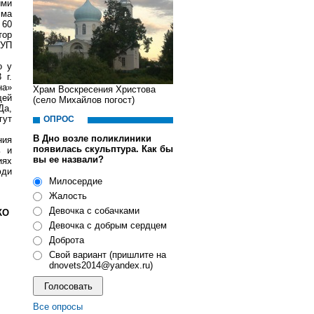
ыми
мма
 60
тор
МУП
о у
 г.
на»
Храм Воскресения Христова
щей
(село Михайлов погост)
Да,
гут
ОПРОС
В Дно возле поликлиники
ния
появилась скульптура. Как бы
ь и
вы ее назвали?
иях
юди
Милосердие
Жалость
Девочка с собачками
КО
Девочка с добрым сердцем
Доброта
Свой вариант (пришлите на
dnovets2014@yandex.ru)
Все опросы