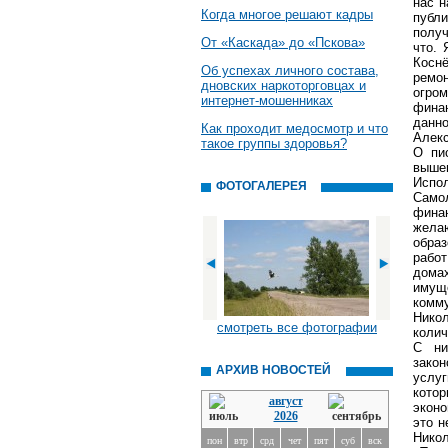
нас н
Когда многое решают кадры
публи
получ
От «Каскада» до «Пскова»
что. 
Коснё
Об успехах личного состава,
ремон
дновских наркоторговцах и
огром
интернет-мошенниках
финан
данн
Как проходит медосмотр и что
Алекс
такое группы здоровья?
О пи
выше
Испо
ФОТОГАЛЕРЕЯ
Само
фина
желаю
образ
работ
дома
имущ
комму
Никол
смотреть все фотографии
колич
С ни
зако
АРХИВ НОВОСТЕЙ
услу
кото
август
эконо
2026
это н
Никол
пон
втр
срд
чет
пят
суб
вск