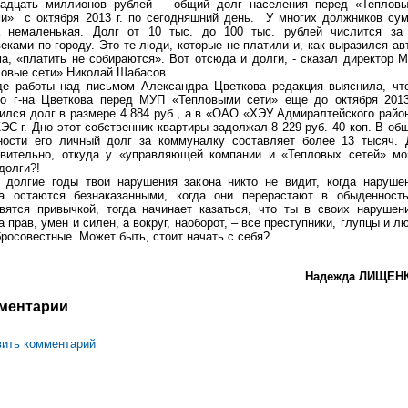
надцать миллионов рублей – общий долг населения перед «Теплов
ми» с октября 2013 г. по сегодняшний день. У многих должников су
а немаленькая. Долг от 10 тыс. до 100 тыс. рублей числится за
еками по городу. Это те люди, которые не платили и, как выразился ав
а, «платить не собираются». Вот отсюда и долги, - сказал директор 
овые сети» Николай Шабасов.
де работы над письмом Александра Цветкова редакция выяснила, чт
го г-на Цветкова перед МУП «Тепловыми сети» еще до октября 2013
ился долг в размере 4 884 руб., а в «ОАО «ХЭУ Адмиралтейского райо
С г. Дно этот собственник квартиры задолжал 8 229 руб. 40 коп. В об
ности его личный долг за коммуналку составляет более 13 тысяч. 
твительно, откуда у «управляющей компании и «Тепловых сетей» мо
долги?!
а долгие годы твои нарушения закона никто не видит, когда наруше
на остаются безнаказанными, когда они перерастают в обыденност
вятся привычкой, тогда начинает казаться, что ты в своих нарушен
а прав, умен и силен, а вокруг, наоборот, – все преступники, глупцы и л
росовестные. Может быть, стоит начать с себя?
Надежда ЛИЩЕН
ментарии
ить комментарий