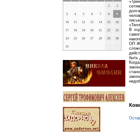
«Три
сетя
1
2
долг
3
4
5
6
7
8
9
челов
письм
10
11
12
13
14
15
16
«Тепл
В хо
17
18
19
20
21
22
23
само
24
25
26
27
28
29
30
накоп
ОП ЖЭ
31
слож
дейс
быть 
Когд
зако
стано
закон
недоб
Ком
Остав