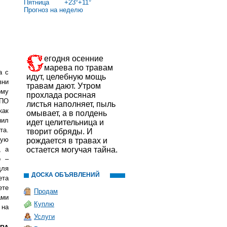
Пятница
+
23°
+
11°
Прогноз на неделю
егодня осенние
марева по травам
а с
идут, целебную мощь
вни
травам дают. Утром
ому
прохлада росяная
ППО
листья наполняет, пыль
ак
омывает, а в полдень
нил
идет целительница и
та.
творит обряды. И
рую
рождается в травах и
, а
остается могучая тайна.
о –
для
ДОСКА ОБЪЯВЛЕНИЙ
ета
ете
Продам
ами
Куплю
 на
Услуги