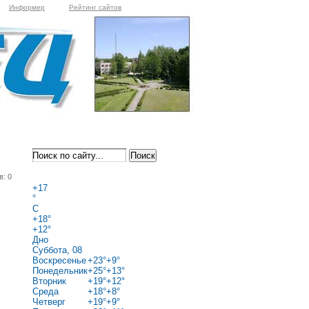
Информер
Рейтинг сайтов
в: 0
+
17
°
C
+
18°
+
12°
Дно
Суббота, 08
Воскресенье
+
23°
+
9°
Понедельник
+
25°
+
13°
Вторник
+
19°
+
12°
Среда
+
18°
+
8°
Четверг
+
19°
+
9°