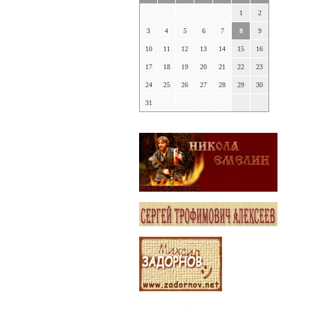
1
2
3
4
5
6
7
8
9
10
11
12
13
14
15
16
17
18
19
20
21
22
23
24
25
26
27
28
29
30
31