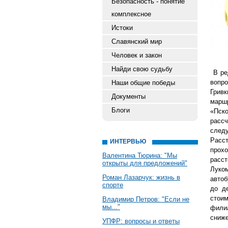
Безопасность - понятие
комплексное
Истоки
Славянский мир
Человек и закон
Найди свою судьбу
В ре
вопр
Наши общие победы
Грив
Документы
марш
Блоги
«Пск
рассч
след
Расст
ИНТЕРВЬЮ
прох
Валентина Тюрина: "Мы
расс
открыты для предложений"
Луком
Роман Лазарчук: жизнь в
автоб
спорте
до д
стои
Владимир Петров: "Если не
мы..."
филиа
сниже
УПФР: вопросы и ответы