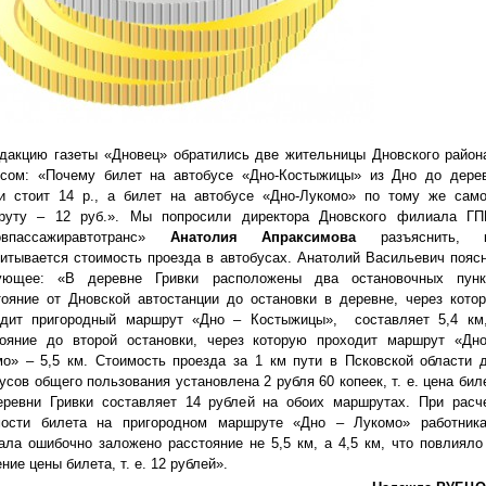
дакцию газеты «Дновец» обратились две жительницы Дновского район
осом: «Почему билет на автобусе «Дно-Костыжицы» из Дно до дере
ки стоит 14 р., а билет на автобусе «Дно-Лукомо» по тому же сам
руту – 12 руб.». Мы попросили директора Дновского филиала Г
овпассажиравтотранс»
Анатолия Апраксимова
разъяснить, к
итывается стоимость проезда в автобусах. Анатолий Васильевич пояс
ующее: «В деревне Гривки расположены два остановочных пунк
ояние от Дновской автостанции до остановки в деревне, через кото
одит пригородный маршрут «Дно – Костыжицы», составляет 5,4 км
тояние до второй остановки, через которую проходит маршрут «Дн
о» – 5,5 км. Стоимость проезда за 1 км пути в Псковской области 
усов общего пользования установлена 2 рубля 60 копеек, т. е. цена бил
еревни Гривки составляет 14 рублей на обоих маршрутах. При расч
мости билета на пригородном маршруте «Дно – Лукомо» работник
ла ошибочно заложено расстояние не 5,5 км, а 4,5 км, что повлияло
ние цены билета, т. е. 12 рублей».