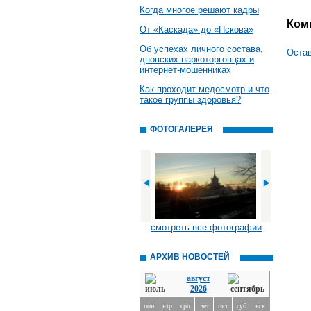
Когда многое решают кадры
Ком
От «Каскада» до «Пскова»
Об успехах личного состава,
Остав
дновских наркоторговцах и
интернет-мошенниках
Как проходит медосмотр и что
такое группы здоровья?
ФОТОГАЛЕРЕЯ
смотреть все фотографии
АРХИВ НОВОСТЕЙ
август
2026
пон
втр
срд
чет
пят
суб
вск