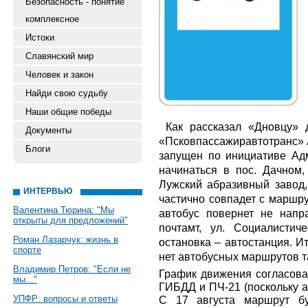
Безопасность - понятие
комплексное
Истоки
Славянский мир
Человек и закон
Найди свою судьбу
Наши общие победы
Как рассказал «Дновцу» 
Документы
«Псковпассажиравтотранс» 
Блоги
запущен по инициативе Ад
начинаться в пос. Дачном,
Лужский абразивный завод,
ИНТЕРВЬЮ
частично совпадет с маршру
Валентина Тюрина: "Мы
автобус повернет не напр
открыты для предложений"
почтамт, ул. Социалистич
Роман Лазарчук: жизнь в
остановка – автостанция. И
спорте
нет автобусных маршрутов т
Владимир Петров: "Если не
График движения согласова
мы..."
ГИБДД и ПЧ-21 (поскольку а
УПФР: вопросы и ответы
С 17 августа маршрут бу