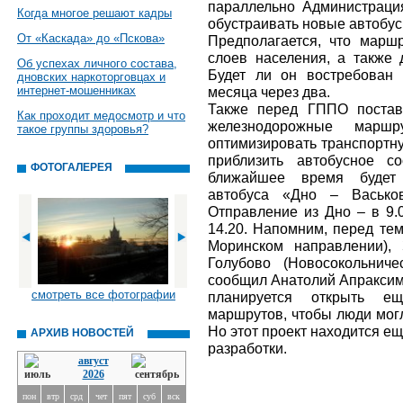
параллельно Администрация
Когда многое решают кадры
обустраивать новые автобус
От «Каскада» до «Пскова»
Предполагается, что марш
слоев населения, а также 
Об успехах личного состава,
Будет ли он востребован 
дновских наркоторговцах и
интернет-мошенниках
месяца через два.
Также перед ГППО постав
Как проходит медосмотр и что
железнодорожные марш
такое группы здоровья?
оптимизировать транспортную
приблизить автобусное с
ФОТОГАЛЕРЕЯ
ближайшее время будет 
автобуса «Дно – Васько
Отправление из Дно – в 9.0
14.20. Напомним, перед тем
Моринском направлении), 
Голубово (Новосокольниче
сообщил Анатолий Апраксимо
смотреть все фотографии
планируется открыть е
маршрутов, чтобы люди могл
Но этот проект находится ещ
АРХИВ НОВОСТЕЙ
разработки.
август
2026
пон
втр
срд
чет
пят
суб
вск