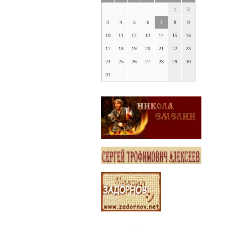
1
2
3
4
5
6
7
8
9
10
11
12
13
14
15
16
17
18
19
20
21
22
23
24
25
26
27
28
29
30
31