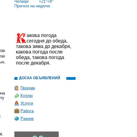
Четверг
+
21°
+
8°
Прогноз на неделю
акова погода
сегодня до обеда,
такова зима до декабря,
едь
какова погода после
тво
обеда, такова погода
ые,
после декабря.
ДОСКА ОБЪЯВЛЕНИЙ
Продам
она
Куплю
рту
Услуги
Работа
к
Разное
 А