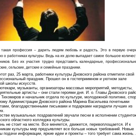
 такая профессия – дарить людям любовь и радость. Это в первую очер
но о работниках культуры. Ведь на их долю выпадает самое большое количес
ников. Без их участия трудно представить календарные, профессиональн
ские, сельские, детские и семейные праздники.
этот раз, 25 марта, работники культуры Дновского района отметили свой
ссиональный праздник. Прошел он в гостеприимном и уютном зале
ой школы искусств.
отекари, музыканты, организаторы массовых мероприятий, методисты,
еятельные артисты – они стали героями дня. И. о. Главы Дновского рай
 Тихомиров и начальник отдела по культуре, молодежной политике, спо
изму Администрации Дновского района Марина Васильева почетными
тами, благодарственными письмами и подарками наградили лучших из
их.
естве музыкальных поздравлений звучали песни в исполнении студенто
ского областного колледжа культуры.
знь не стоит на месте. Все меняется, движется, перевоплощается. И к
никам культуры мир предъявляет все больше новых требований. Новые
 подачи информации, яркие идеи и проекты – того требует сама жизнь.