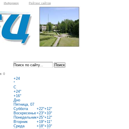
Информер
Рейтинг сайтов
в: 0
+
24
°
C
+
24°
+
16°
Дно
Пятница, 07
Суббота
+
22°
+
12°
Воскресенье
+
23°
+
10°
Понедельник
+
25°
+
12°
Вторник
+
19°
+
11°
Среда
+
18°
+
10°