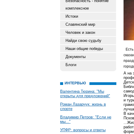
Безопасность - понятие
комплексное
Истоки
Славянский мир
Человек и закон
Найди свою судьбу
Наши общие победы
Есть
сказа
Документы
празд
Блоги
город
А на 
профе
Детск
ИНТЕРВЬЮ
Библи
самод
Валентина Тюрина: "Мы
Игорь
открыты для предложений"
и тур
Роман Лазарчук: жизнь в
грамо
спорте
лучш
В кач
Владимир Петров: "Если не
Псков
мы..."
...Жи
работ
УПФР: вопросы и ответы
формы