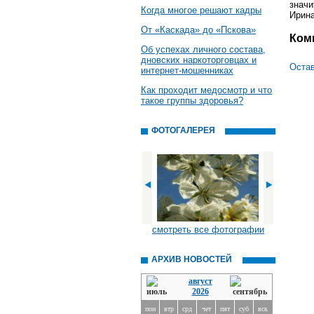
значи
Когда многое решают кадры
Ирин
От «Каскада» до «Пскова»
Ком
Об успехах личного состава,
дновских наркоторговцах и
Остав
интернет-мошенниках
Как проходит медосмотр и что
такое группы здоровья?
ФОТОГАЛЕРЕЯ
смотреть все фотографии
АРХИВ НОВОСТЕЙ
август
2026
пон
втр
срд
чет
пят
суб
вск