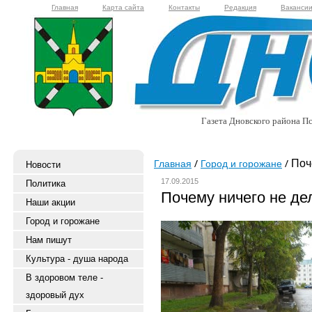
Главная
Карта сайта
Контакты
Редакция
Ваканси
Газета Дновского района Пс
Поче
Главная
Город и горожане
Новости
17.09.2015
Политика
Почему ничего не де
Наши акции
Город и горожане
Нам пишут
Культура - душа народа
В здоровом теле -
здоровый дух