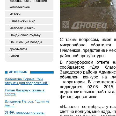
Безопасность - понятие
комплексное
Истоки
Славянский мир
Человек и закон
Найди свою судьбу
С таким вопросом, имея в
Наши общие победы
микрорайона, обратился
Документы
Пчеленков, представив име
районной прокуратуры.
Блоги
В прокурорском ответе 
сообщается: «Для благо
Заводского района Админис
ИНТЕРВЬЮ
объявлен конкурс на лу
Валентина Тюрина: "Мы
территории. В соответстви
открыты для предложений"
подводятся 02.08. 201
Роман Лазарчук: жизнь в
подготовительные работы дл
спорте
финансированию».
Владимир Петров: "Если не
мы..."
«Начался сентябрь, а у нас
свет не волнует, мне надо, 
УПФР: вопросы и ответы