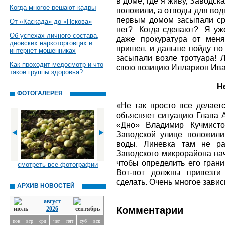
в доме, где я живу, Заводск
Когда многое решают кадры
положили, а отводы для вод
первым домом засыпали сраз
От «Каскада» до «Пскова»
нет? Когда сделают? Я уже
Об успехах личного состава,
даже прокуратура от меня
дновских наркоторговцах и
пришел, и дальше пойду по
интернет-мошенниках
засыпали возле тротуара! Л
Как проходит медосмотр и что
свою позицию Илларион Ива
такое группы здоровья?
Не
ФОТОГАЛЕРЕЯ
«Не так просто все делаетс
объясняет ситуацию Глава 
«Дно» Владимир Кучмист
Заводской улице положили
воды. Линевка там не раб
Заводского микрорайона нач
чтобы определить его грани
смотреть все фотографии
Вот-вот должны привезти
сделать. Очень многое зави
АРХИВ НОВОСТЕЙ
август
Комментарии
2026
пон
втр
срд
чет
пят
суб
вск