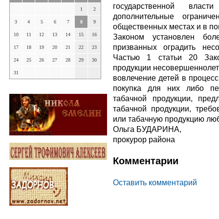
государственной власт
1
2
дополнительные ограниче
3
4
5
6
7
8
9
общественных местах и в п
10
11
12
13
14
15
16
Законом установлен бол
призванных оградить несо
17
18
19
20
21
22
23
Частью 1 статьи 20 Зак
24
25
26
27
28
29
30
продукции несовершеннолет
31
вовлечение детей в процесс
покупка для них либо пе
табачной продукции, пре
табачной продукции, требо
или табачную продукцию лю
Ольга БУДАРИНА,
прокурор района
Комментарии
Оставить комментарий