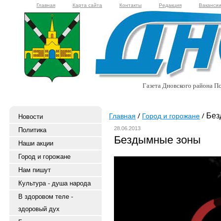
Главная
Карта сайта
Контакты
Редакция
Ваканси
Газета Дновского района Пс
Без
Главная
Город и горожане
Новости
28.06.2013
Политика
Бездымные зоны
Наши акции
Город и горожане
Нам пишут
Культура - душа народа
В здоровом теле -
здоровый дух