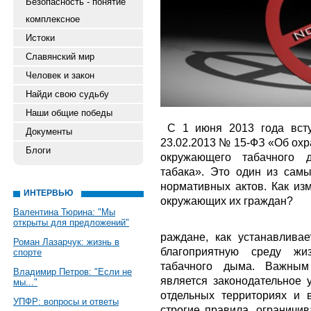
Безопасность - понятие
комплексное
Истоки
Славянский мир
Человек и закон
Найди свою судьбу
Наши общие победы
С 1 июня 2013 года всту
Документы
23.02.2013 № 15-ФЗ «Об охр
Блоги
окружающего табачного 
табака». Это один из сам
нормативных актов. Как из
ИНТЕРВЬЮ
окружающих их граждан?
Валентина Тюрина: "Мы
открыты для предложений"
раждане, как устанавлив
Роман Лазарчук: жизнь в
благоприятную среду жиз
спорте
табачного дыма. Важным
Владимир Петров: "Если не
является законодательное 
мы..."
отдельных территориях и 
УПФР: вопросы и ответы
строгие правила, ограничи