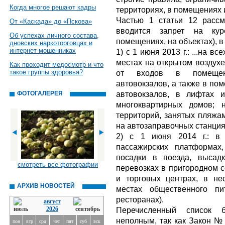
Когда многое решают кадры
территориях, в помещениях и
Частью 1 статьи 12 рассм
От «Каскада» до «Пскова»
вводится запрет на кур
Об успехах личного состава,
помещениях, на объектах), в
дновских наркоторговцах и
интернет-мошенниках
1) с 1 июня 2013 г.: ...на в
местах на открытом воздухе
Как проходит медосмотр и что
такое группы здоровья?
от входов в помещени
автовокзалов, а также в по
автовокзалов, в лифтах 
ФОТОГАЛЕРЕЯ
многоквартирных домов; 
территорий, занятых пляжа
на автозаправочных станция
2) с 1 июня 2014 г.: в 
пассажирских платформах
посадки в поезда, высад
смотреть все фотографии
перевозках в пригородном с
и торговых центрах, в не
АРХИВ НОВОСТЕЙ
местах общественного пи
ресторанах).
август
2026
Перечисленный список 
неполным, так как Закон №
пон
втр
срд
чет
пят
суб
вск