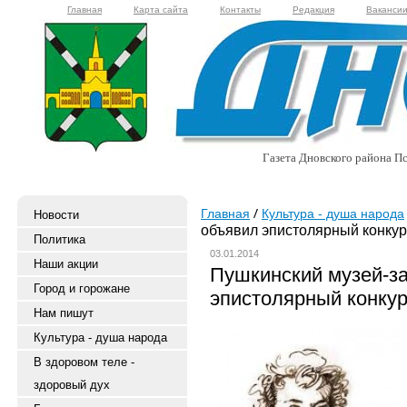
Главная
Карта сайта
Контакты
Редакция
Ваканси
Газета Дновского района Пс
Главная
Культура - душа народа
Новости
объявил эпистолярный конкур
Политика
03.01.2014
Наши акции
Пушкинский музей-з
Город и горожане
эпистолярный конку
Нам пишут
Культура - душа народа
В здоровом теле -
здоровый дух