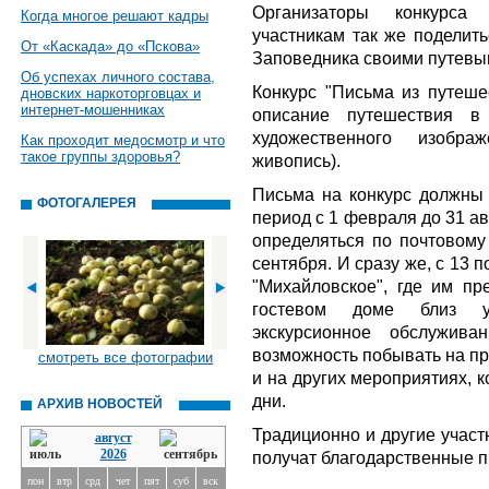
Организаторы конкурса
Когда многое решают кадры
участникам так же поделить
От «Каскада» до «Пскова»
Заповедника своими путевым
Об успехах личного состава,
Конкурс "Письма из путеше
дновских наркоторговцах и
интернет-мошенниках
описание путешествия в
художественного изобра
Как проходит медосмотр и что
такое группы здоровья?
живопись).
Письма на конкурс должны 
ФОТОГАЛЕРЕЯ
период с 1 февраля до 31 ав
определяться по почтовому
сентября. И сразу же, с 13 
"Михайловское", где им пр
гостевом доме близ ус
экскурсионное обслужива
возможность побывать на пр
смотреть все фотографии
и на других мероприятиях, к
дни.
АРХИВ НОВОСТЕЙ
Традиционно и другие участ
август
2026
получат благодарственные п
пон
втр
срд
чет
пят
суб
вск