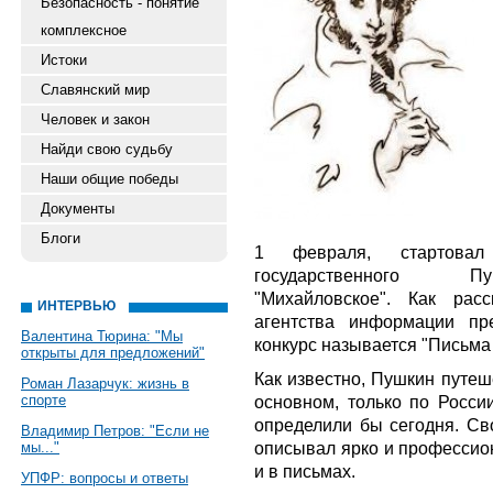
Безопасность - понятие
комплексное
Истоки
Славянский мир
Человек и закон
Найди свою судьбу
Наши общие победы
Документы
Блоги
1 февраля, стартовал
государственного Пу
"Михайловское". Как расс
ИНТЕРВЬЮ
агентства информации пр
Валентина Тюрина: "Мы
конкурс называется "Письма
открыты для предложений"
Как известно, Пушкин путеше
Роман Лазарчук: жизнь в
спорте
основном, только по России
определили бы сегодня. Св
Владимир Петров: "Если не
описывал ярко и профессион
мы..."
и в письмах.
УПФР: вопросы и ответы