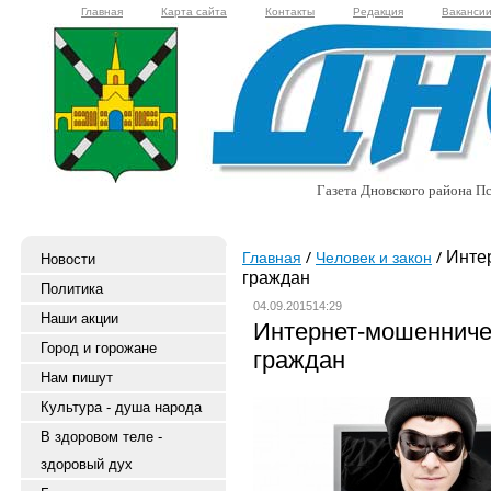
Главная
Карта сайта
Контакты
Редакция
Ваканси
Газета Дновского района Пс
Интер
Главная
Человек и закон
Новости
граждан
Политика
04.09.201514:29
Наши акции
Интернет-мошенниче
Город и горожане
граждан
Нам пишут
Культура - душа народа
В здоровом теле -
здоровый дух