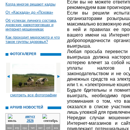
Если вы не можете ответить
Когда многое решают кадры
рекомендуем вам проигнори
От «Каскада» до «Пскова»
Если вы решили испыта
организаторами розыгрыш
Об успехах личного состава,
максимально возможную инф
дновских наркоторговцах и
в ней и правилах ее про
интернет-мошенниках
вашего имени на Интернет
Как проходит медосмотр и что
добропорядочности органи
такое группы здоровья?
выигрыша.
Любая просьба перевести
ФОТОГАЛЕРЕЯ
выигрыша должна насторо
лотерею влечет за собой н
уплаты налогов рег
законодательством и не ос
денежных средств на элект
или т. н. «электронные кошел
Будьте бдительны и помните
смотреть все фотографии
выиграть, необходимо пр
упоминания о том, что в
оказался в списке участник
АРХИВ НОВОСТЕЙ
лишь уловкой для привлече
август
Нередки случаи мошеннич
2026
Интернет-магазинов и са
привлекают потенциальных
пон
втр
срд
чет
пят
суб
вск