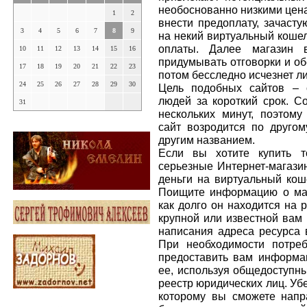
необоснованно низкими цена
1
2
внести предоплату, зачаст
3
4
5
6
7
8
9
на некий виртуальный кошел
оплаты. Далее магазин в
10
11
12
13
14
15
16
придумывать отговорки и об
17
18
19
20
21
22
23
потом бесследно исчезнет л
24
25
26
27
28
29
30
Цель подобных сайтов – 
людей за короткий срок. Со
31
нескольких минут, поэтом
сайт возродится по другом
другим названием.
Если вы хотите купить т
серьезные Интернет-магазин
деньги на виртуальный кош
Поищите информацию о мага
как долго он находится на 
крупной или известной вам 
написания адреса ресурса 
При необходимости потреб
предоставить вам информа
ее, используя общедоступн
реестр юридических лиц. Убе
которому вы сможете напр