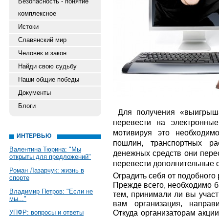
Безопасность - понятие
комплексное
Истоки
Славянский мир
Человек и закон
Найди свою судьбу
Наши общие победы
Документы
Блоги
Для получения «выигрыша
перевести на электронные
мотивируя это необходим
ИНТЕРВЬЮ
пошлин, транспортных ра
Валентина Тюрина: "Мы
денежных средств они перес
открыты для предложений"
перевести дополнительные
Роман Лазарчук: жизнь в
Оградить себя от подобного
спорте
Прежде всего, необходимо б
Владимир Петров: "Если не
тем, принимали ли вы учас
мы..."
вам организация, напра
Откуда организаторам акци
УПФР: вопросы и ответы