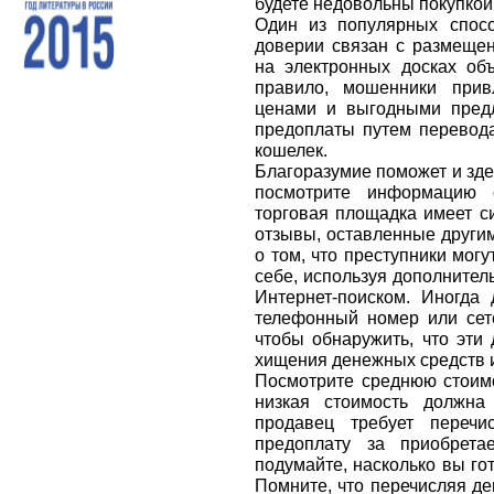
будете недовольны покупкой
Один из популярных спос
доверии связан с размеще
на электронных досках объ
правило, мошенники прив
ценами и выгодными пред
предоплаты путем перевод
кошелек.
Благоразумие поможет и зде
посмотрите информацию 
торговая площадка имеет си
отзывы, оставленные другим
о том, что преступники мог
себе, используя дополнител
Интернет-поиском. Иногда
телефонный номер или сет
чтобы обнаружить, что эти
хищения денежных средств и
Посмотрите среднюю стоимо
низкая стоимость должна
продавец требует перечи
предоплату за приобрета
подумайте, насколько вы го
Помните, что перечисляя д