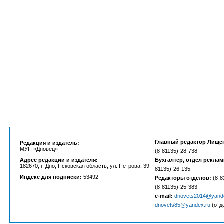
Главный редактор Лище
Редакция и издатель:
МУП «Дновец»
(8-81135)-28-738
Адрес редакции и издателя:
Бухгалтер, отдел рекла
182670, г. Дно, Псковская область, ул. Петрова, 39
81135)-26-135
Индекс для подписки:
53492
Редакторы отделов:
(8-8
(8-81135)-25-383
e-mail:
dnovets2014@yand
dnovets85@yandex.ru
(отд