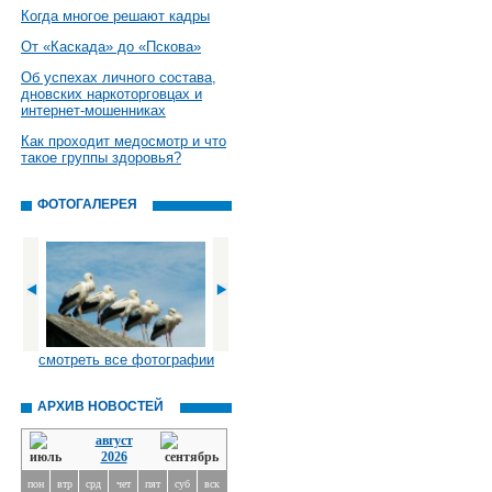
Когда многое решают кадры
От «Каскада» до «Пскова»
Об успехах личного состава,
дновских наркоторговцах и
интернет-мошенниках
Как проходит медосмотр и что
такое группы здоровья?
ФОТОГАЛЕРЕЯ
смотреть все фотографии
АРХИВ НОВОСТЕЙ
август
2026
пон
втр
срд
чет
пят
суб
вск