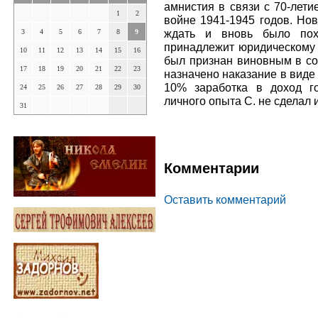
амнистия в связи с 70-лет
1
2
войне 1941-1945 годов. Нов
ждать и вновь было пох
3
4
5
6
7
8
9
принадлежит юридическому 
10
11
12
13
14
15
16
был признан виновным в со
17
18
19
20
21
22
23
назначено наказание в виде
10% заработка в доход го
24
25
26
27
28
29
30
личного опыта С. не сделал
31
Комментарии
Оставить комментарий