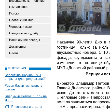
Безопасность - понятие
комплексное
Истоки
Славянский мир
Человек и закон
Найди свою судьбу
Наши общие победы
Накануне 90-летия Дно в 
Документы
гостиницу. Только за июл
двухместных номера. С 10 
Блоги
фасада, фундамента и за
изменения в гостинице об
МУП «Дновский районный р
ИНТЕРВЬЮ
Вернули ис
Валентина Тюрина: "Мы
открыты для предложений"
Директор Владимир Петров 
Роман Лазарчук: жизнь в
Главой Дновского района 
спорте
июне. До этого момента го
Владимир Петров: "Если не
«Тепловые сети». Непростая
мы..."
воляла заниматься вопроса
– «Мы проанализировали фи
УПФР: вопросы и ответы