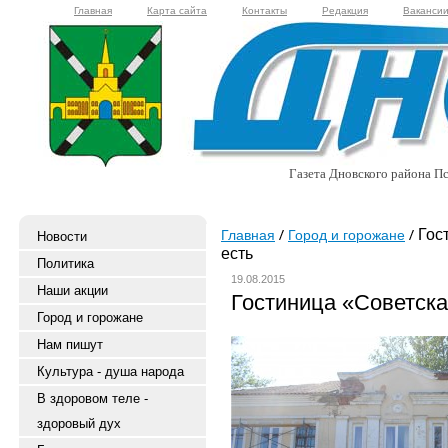
Главная
Карта сайта
Контакты
Редакция
Ваканси
Газета Дновского района Пс
Гост
Главная
Город и горожане
Новости
есть
Политика
19.08.2015
Наши акции
Гостиница «Советска
Город и горожане
Нам пишут
Культура - душа народа
В здоровом теле -
здоровый дух