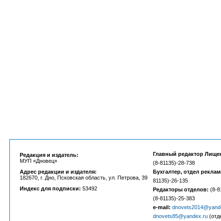
Главный редактор Лище
Редакция и издатель:
МУП «Дновец»
(8-81135)-28-738
Адрес редакции и издателя:
Бухгалтер, отдел рекла
182670, г. Дно, Псковская область, ул. Петрова, 39
81135)-26-135
Индекс для подписки:
53492
Редакторы отделов:
(8-8
(8-81135)-25-383
e-mail:
dnovets2014@yand
dnovets85@yandex.ru
(отд