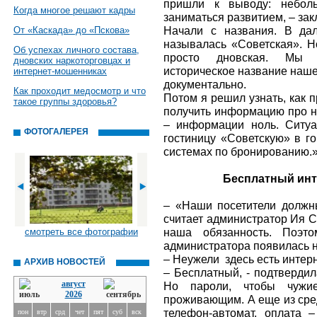
пришли к выводу: неболь
Когда многое решают кадры
заниматься развитием, – за
Начали с названия. В дал
От «Каскада» до «Пскова»
называлась «Советская». Н
Об успехах личного состава,
просто дновская. Мы 
дновских наркоторговцах и
историческое название наше
интернет-мошенниках
документально.
Как проходит медосмотр и что
Потом я решил узнать, как 
такое группы здоровья?
получить информацию про на
– информации ноль. Ситуа
ФОТОГАЛЕРЕЯ
гостиницу «Советскую» в г
системах по бронированию
Бесплатный инт
– «Наши посетители должны
считает администратор Ия С
наша обязанность. Поэт
смотреть все фотографии
администратора появилась н
– Неужели здесь есть интер
АРХИВ НОВОСТЕЙ
– Бесплатный, - подтвердил
август
Но пароли, чтобы чужие
2026
проживающим. А еще из сред
телефон-автомат, оплата 
пон
втр
срд
чет
пят
суб
вск