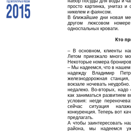
набор посуды для воды и ч
просто картинка, унитаз и
никелем и фаянсом.
В ближайшие дни новая ме
другом люксовом номер
односпальных кровати.
Кто пр
– В основном, клиенты на
Летом приезжало много мо
Некоторые номера брониров
– Мы надеемся, что в нашем 
надежду Владимир Петр
железнодорожная станция,
вокзале ночевать неудобно.
недалеко. Во-вторых, надо 
как заниматься развитием в
условия: негде переночев
сейчас ситуация налаж
конкуренция. Теперь вот ка
предлагать.
А чтобы заинтересовать на
района, мы надеемся уж