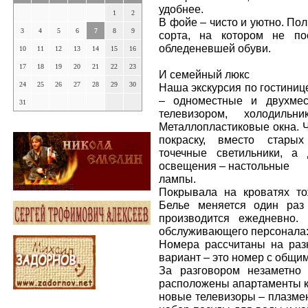
удобнее.
1
2
В фойе – чисто и уютно. Пол
3
4
5
6
7
8
9
сорта, на котором не по
обледеневшей обуви.
10
11
12
13
14
15
16
17
18
19
20
21
22
23
И семейный люкс
24
25
26
27
28
29
30
Наша экскурсия по гостиниц
– одноместные и двухмес
31
телевизором, холодильн
Металлопластиковые окна. 
покраску, вместо стары
точечные светильники, а
освещения – настольные
лампы.
Покрывала на кроватях то
Белье меняется один раз
производится ежедневно.
обслуживающего персонала:
Номера рассчитаны на раз
вариант – это номер с общи
За разговором незаметно
расположены апартаменты кл
новые телевизоры – плазмен