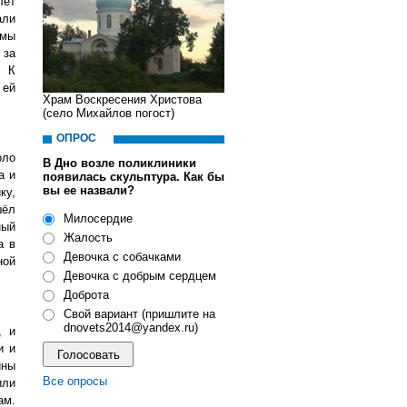
лет
али
 мы
 за
. К
 ей
Храм Воскресения Христова
(село Михайлов погост)
ОПРОС
оло
В Дно возле поликлиники
а и
появилась скульптура. Как бы
вы ее назвали?
ку,
шёл
Милосердие
ный
Жалость
а в
Девочка с собачками
ной
Девочка с добрым сердцем
Доброта
Свой вариант (пришлите на
dnovets2014@yandex.ru)
, и
и и
ины
Все опросы
или
ам.