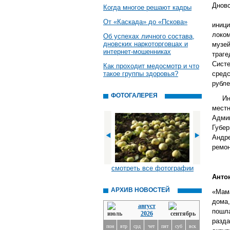
Дновс
Когда многое решают кадры
На п
От «Каскада» до «Пскова»
иниц
локо
Об успехах личного состава,
дновских наркоторговцах и
музей
интернет-мошенниках
траг
Сист
Как проходит медосмотр и что
такое группы здоровья?
средс
рубле
ФОТОГАЛЕРЕЯ
Иниц
мест
Админ
Губер
Андр
ремон
смотреть все фотографии
Анто
АРХИВ НОВОСТЕЙ
«Мама
дома,
август
пошл
2026
разда
пон
втр
срд
чет
пят
суб
вск