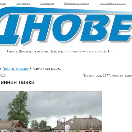
акты
Редакция
Вакансии
Реклама в газете
Реклама на сайте
Газета Дновского района Псковской области — 5 октября 2015 г.
Каменная лавка
Город и горожане
2015
Просмотров: 2777, комментарие
енная лавка