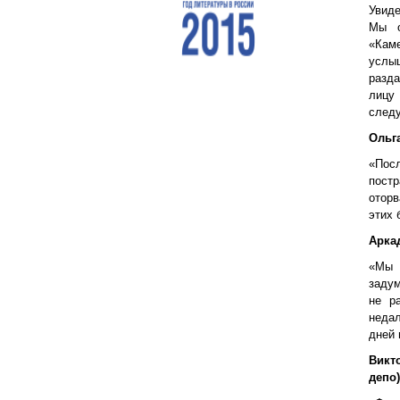
Увиде
Мы о
«Каме
услы
разда
лицу
следу
Ольг
«Пос
постр
оторв
этих 
Арка
«Мы 
задум
не р
неда
дней 
Викт
депо)