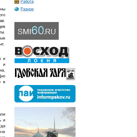
Работа
ены
Разное
ого
ав.
цев
ли.
ные
ыс.
ы и
о и
на,
Дно
е в
ыли
ь и
гда
всю