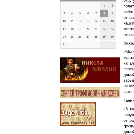
округ
1
2
полет
рабо
3
4
5
6
7
8
9
отпр
10
11
12
13
14
15
16
наши
мага
17
18
19
20
21
22
23
оторв
24
25
26
27
28
29
30
Нико
31
«Мы с
магаз
кача
переж
домо
взрыв
наше
закон
Гали
«8 и
нару
отпра
грузи
домой