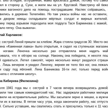
у. Без оглядки, оглушенная, мама бросилась домой, потому что само
ел в сторону д. Суки, а жили мы на ул. Круговой. Навстречу ей беж
тники вагонного депо на помощь пострадавшим. Наспех собравшись,
авились в деревню Телепнёво. Но там ужасы войны нас не оставили,
м двором немцы складывали мёртвых солдат и мирных жителей
зину перед взрывом подходила моя подруга Тася Барминова с мамой,
ало пятку. Она выжила».
лай Харламов:
 сестрой Леной пришли за хлебом. Жара стояла градусов 30. Место ок
ина «Каменная лавка» было открытым, я сидел на ступеньках магазин
л ногами. Леночка несколько раз отправляла меня надеть май
ивала, что я обгорю на солнце. Наконец она победила, я нехотя по
й одеваться. Летел самолёт, через несколько минут раздался страш
. Лишь вечером я увидел Леночку, вернее ее тело без ног, она лежал
м саду под яблоней. Лена Банникова 16-ти лет, только перед вой
чила с отличием школу».
на Кибирева (Филюхина):
юля 1941 года мы с сестрой в 7 часов вечера возвращались домой
шили тем самым комендантский час. Нас задержали работники милици
вили на исправительные работы. Мы засыпали зерно в мешки, а мужч
ли их в вагоны. В пятом часу утра, когда закончили работу, нас отпуст
. Сильно уставшие, мы свалились спать и проснулись только к 11 час