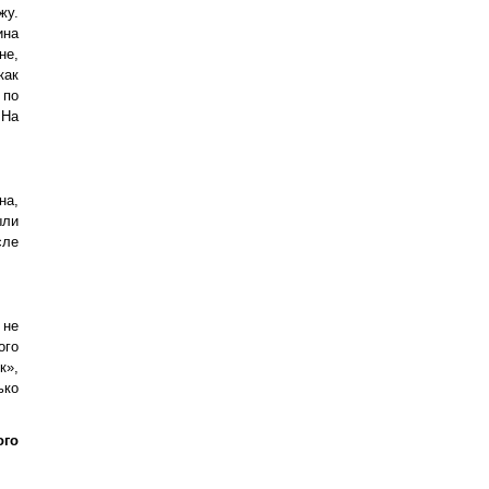
жу.
ина
не,
как
 по
 На
на,
ыли
сле
 не
ого
к»,
ько
ого