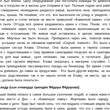
нт был близко. Цеху оборудования уже поступила команда по демонт
ов и погрузке их в вагоны для отправки в тыл. Полным ходом шла рабо
 совершенно неожиданно раздался взрыв, вылетели окна, приподняла
ось, крыша. Не понимая, что это, все выскочили на улицу и увидели, 
отив депо в сотне метров на месте привычной «Каменной лавки» сто
о пыли. Оттуда всё громче раздавались крики и стоны. Поняв, что 
, побежали через пути, стали помогать первым выползающим из п
ным и оглушенным. Но живые ещё оставались в центре заваленн
ром. Мертвых же было больше. Пробирался через них, помогая жив
 услышал оклик из обломков кирпичей: «Сергей, помоги!». Это была 
родная сестра Клава. Откопал. Она была ранена и теряла сознан
е с подоспевшими к тому времени санитарами погрузил ее в санитар
ну для ещё живых, «для лечения», как сказали, в госпитале. Дру
ны уже грузили мёртвых. Клава оказалась в магазине случайно. 
ала проводником пассажирского поезда на Ленинград. Во время стоя
а добежать до лавки за продуктами… Кто были другие жертвы, не зн
ели, родственники так и не нашли потом ни Клаву, ни места, где о
, должна была лечиться».
сандр (сын очевидца трагедии Фёдора Фёдорова):
шая бомба попала в самое большое скопление людей, в самое извест
овое место в Дно – в «Каменную лавку». Жертвами были наряду
лыми и дети. Удар был такой силы, что пострадала стоявшая рядом ба
акивающие оттуда женщины были в шоке, думая, что это с ними что-