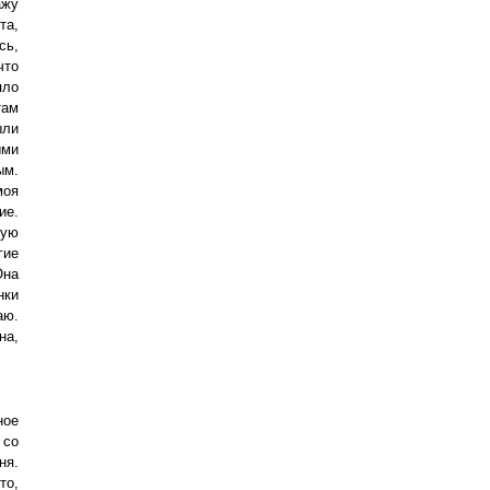
ажу
та,
сь,
что
яло
там
ыли
ыми
ым.
моя
ие.
ную
гие
Она
нки
аю.
на,
ное
 со
ня.
то,