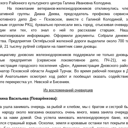
кого Районного культурного центра Галина Ивановна Колодина.
ожелание ветеранов-железнодорожников откликнулись чл
иативной группы. Диана Деева, председатель профкома сервисн
мотивного депо Дно – Псковское, вместе с Галиной Колодиной, з
ным отделом РКЦ, буквально прочесали весь город, отыскивая очевид
едии или тех, кто знал о ней по рассказам старших. Наш
ематизировали информацию. Оформили документы. Собрали денеж
тва. Предприятия Октябрьской железной дороги выделили около 700 т
й, 21 тысячу рублей собрали на памятник сами дновцы.
иативу дновских железнодорожников поддержали не только дновц
ные предприятия (сервисное локомотивное депо, ПЧ-21), н
истрация городского поселения «Дно», Администрация Дновского райо
натор Псковской области Андрей Турчак. Во время рабочей поездки в 
ей Анатольевич осмотрел ход работ и пообещал оказать содействи
те перекрестка ул. Невской и Бисениек.
Из воспоминаний очевидцев
нина Васильева (Поварёнкова):
 ушла занимать очередь за рыбой и хлебом, мы с братом и сестрой б
 народу около магазина оказалось очень много, мама заняла очеред
а за нами домой. Она успела миновать железнодорожную баню, ко
лся страшный взрыв. Осколки, земля и кровавые останки тел покрыли 