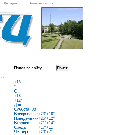
Информер
Рейтинг сайтов
в: 0
+
18
°
C
+
18°
+
12°
Дно
Суббота, 08
Воскресенье
+
23°
+
10°
Понедельник
+
25°
+
12°
Вторник
+
21°
+
14°
Среда
+
17°
+
11°
Четверг
+
20°
+
7°