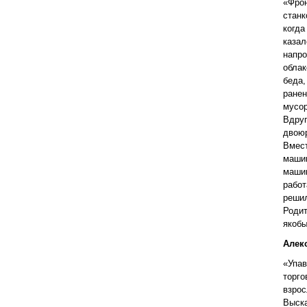
«Фро
станк
когда
казал
напр
облак
беда
ране
мусо
Вдруг
двою
Вмест
маши
маши
работ
решил
Родит
якобы
Алек
«Упав
торг
взрос
Выск