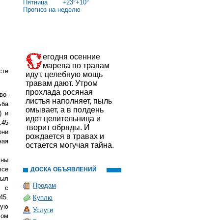
Пятница
+
23°
+
10°
Прогноз на неделю
егодня осенние
марева по травам
сте
идут, целебную мощь
травам дают. Утром
прохлада росяная
во-
листья наполняет, пыль
ьба
омывает, а в полдень
) и
идет целительница и
.45
творит обряды. И
они
рождается в травах и
ная
остается могучая тайна.
жны
все
ДОСКА ОБЪЯВЛЕНИЙ
был
Продам
и с
45.
Куплю
ную
Услуги
лом