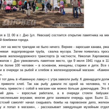
я в 11 00 в г. Дно (ул. Невская) состоится открытие памятника на ме
й бомбежки города.
т на месте трагедии не было ничего. Вернее - заросшая канава, ржа
чневая водопроводная труба, свалка мусора. Затем появилась прос
анов железнодорожного транспорта (в частности, Николая Харламова
жилов г. Дно увековечить памятное место, где 9 июля 1941 года в 11
ли более 100 человек – в основном, женщины, старики и дети. Все 
ли в очереди за рыбой и хлебом в железнодорожный магазин «Камен
».
от день в «Каменную лавку» с утра завезли рыбу. К двенадцати дол
 привезти хлеб. Так как рыбу давали по одной на человека, то 
лись привести с собой в магазин как можно больше домочадцев. Это 
чий день – взрослые работали, а в очереди стояли бабушк
очисленными внуками, многие дети занимали очередь одни. Было 11.
стский самолёт начал скидывать бомбы на паровозное депо, желез
гу и попал в магазин», - рассказывает заведующая музейным отде