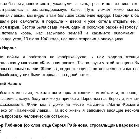
в себя при дневном свете, ужаснулись: пыль, грязь и пот въелись в ко
тправились в железнодорожную баню. Путь лежал мимо магаз
нная лавка», мы видели там большое скопление народа. Подходя к ба
шали рёв самолёта, я подошла к двери и уже хотела открыть её, 
лся взрыв. Сестра была сзади меня, один из осколков рассёк ей голову,
 потекла кровь, нас засыпало землёй и какими-то обломками.
ющее утро, 10 июля 1941 года, нас папа отправил в эвакуацию».
а Нарон:
ле войны я работала на фабрике-кухне, к нам ходила женщи
адавшая у магазина «Каменная лавка». Так вот руки у этой женщины б
аны по самые плечи. Жили в Дно две женщины, оставшиеся в живых по
бомбежек, у них были оторваны по одной ноге».
дий Нарон:
были маленькие, махали всем пролетающим самолётам и, конечно,
ывались, какую беду они могут принести. Взрослые нас берегли, и мног
ассказывали. Жили мы в доме на месте магазина «Магнит-Космети
леко от «Каменной лавки». На всю жизнь я запомнил висящие нескол
на проводах человеческие останки».
ор Рябинов (со слов отца Сергея Рябинова, строгальщика паровозн
: