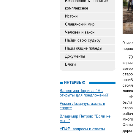
Безопасность - понятие
комплексное
Истоки
Славянский мир
Человек и закон
Найди свою судьбу
9 июл
Наши общие победы
перво
Документы
70 ле
кори
Блоги
ветер
старо
погиб
ИНТЕРВЬЮ
стоя
Валентина Тюрина: "Мы
лавка
открыты для предложений"
«В т
были
Роман Лазарчук: жизнь в
спорте
стара
рабо
Владимир Петров: "Если не
мног
мы..."
Фаши
УПФР: вопросы и ответы
доро