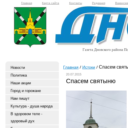
Главная
Карта сайта
Контакты
Редакция
Ваканси
Газета Дновского района Пс
Спасем свят
Главная
Истоки
Новости
20.07.2015
Политика
Спасем святыню
Наши акции
Город и горожане
Нам пишут
Культура - душа народа
В здоровом теле -
здоровый дух