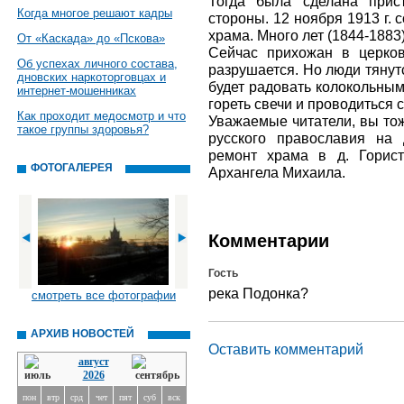
Тогда была сделана прис
Когда многое решают кадры
стороны. 12 ноября 1913 г.
храма. Много лет (1844-1883
От «Каскада» до «Пскова»
Сейчас прихожан в церко
Об успехах личного состава,
разрушается. Но люди тянут
дновских наркоторговцах и
будет радовать колокольным
интернет-мошенниках
гореть свечи и проводиться 
Как проходит медосмотр и что
Уважаемые читатели, вы то
такое группы здоровья?
русского православия на
ремонт храма в д. Горис
ФОТОГАЛЕРЕЯ
Архангела Михаила.
Комментарии
Гость
река Подонка?
смотреть все фотографии
АРХИВ НОВОСТЕЙ
Оставить комментарий
август
2026
пон
втр
срд
чет
пят
суб
вск