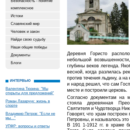
Безопасность - понятие
комплексное
Истоки
Славянский мир
Человек и закон
Найди свою судьбу
Наши общие победы
Деревня Гористо распол
Документы
небольшой возвышенности
Блоги
глубины веков легенда. Як
весной, когда разлилась р
против течения льдину, а на 
ИНТЕРВЬЮ
и народ решил, что сам Гос
Валентина Тюрина: "Мы
месте и построили церковь.
открыты для предложений"
Согласно документам на 
Роман Лазарчук: жизнь в
стояла деревянная Прео
спорте
Святителя и Чудотворца Нико
Говорят, что храм построен
Владимир Петров: "Если не
мы..."
Петровны, и называлось это 
В 191 1-1912 гг. в храме 
УПФР: вопросы и ответы