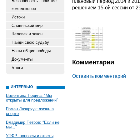
плановый период 2014 и 201
Безопасность - понятие
решением 15-ой сесси
комплексное
Истоки
Славянский мир
Человек и закон
Найди свою судьбу
Наши общие победы
Документы
Комментарии
Блоги
Оставить комментарий
ИНТЕРВЬЮ
Валентина Тюрина: "Мы
открыты для предложений"
Роман Лазарчук: жизнь в
спорте
Владимир Петров: "Если не
мы..."
УПФР: вопросы и ответы