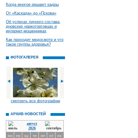
Когда многое решают кадры
От «Каскада» до «Пскова»
Об успехах личного состава,
дновских наркоторговцах и
интернет-мошенниках
Как проходит медосмотр и что
такое группы здоровья?
ФОТОГАЛЕРЕЯ
смотреть все фотографии
АРХИВ НОВОСТЕЙ
август
2026
пон
втр
срд
чет
пят
суб
вск