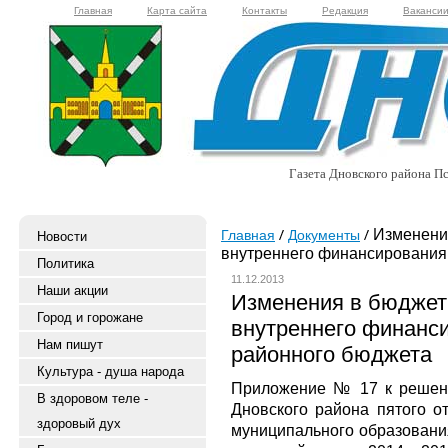
Главная
Карта сайта
Контакты
Редакция
Ваканси
Газета Дновского района Пс
Изменения
Главная
Документы
Новости
внутреннего финансирования
Политика
11.12.2013
Наши акции
Изменения в бюджет 
Город и горожане
внутреннего финанс
Нам пишут
районного бюджета
Культура - душа народа
Приложение № 17 к решени
В здоровом теле -
Дновского района пятого о
здоровый дух
муниципального образования