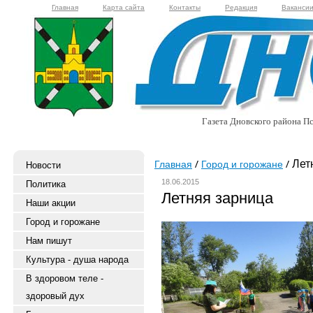
Главная
Карта сайта
Контакты
Редакция
Ваканси
Газета Дновского района Пс
Лет
Главная
Город и горожане
Новости
18.06.2015
Политика
Летняя зарница
Наши акции
Город и горожане
Нам пишут
Культура - душа народа
В здоровом теле -
здоровый дух