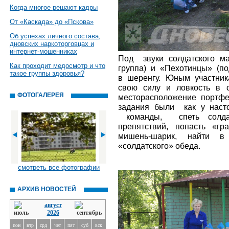
Когда многое решают кадры
От «Каскада» до «Пскова»
Об успехах личного состава,
дновских наркоторговцах и
интернет-мошенниках
Под звуки солдатского м
Как проходит медосмотр и что
группа) и «Пехотинцы» (по
такое группы здоровья?
в шеренгу. Юным участник
свою силу и ловкость в 
ФОТОГАЛЕРЕЯ
месторасположение портфе
задания были как у наст
команды, спеть солдат
препятствий, попасть «гр
мишень-шарик, найти в п
«солдатского» обеда.
смотреть все фотографии
АРХИВ НОВОСТЕЙ
август
2026
пон
втр
срд
чет
пят
суб
вск