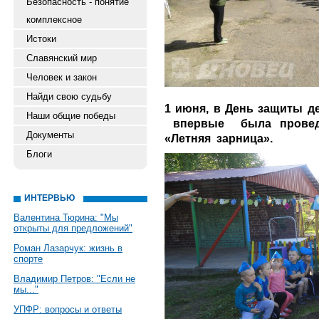
Безопасность - понятие
комплексное
Истоки
Славянский мир
Человек и закон
Найди свою судьбу
1 июня, в День защиты д
Наши общие победы
впервые была проведен
Документы
«Летняя зарница».
Блоги
ИНТЕРВЬЮ
Валентина Тюрина: "Мы
открыты для предложений"
Роман Лазарчук: жизнь в
спорте
Владимир Петров: "Если не
мы..."
УПФР: вопросы и ответы