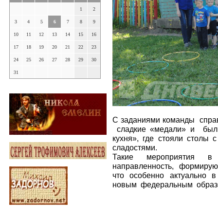
1
2
3
4
5
6
7
8
9
10
11
12
13
14
15
16
17
18
19
20
21
22
23
24
25
26
27
28
29
30
31
С заданиями команды справи
сладкие «медали» и были
кухня», где стояли столы
сладостями.
Такие мероприятия в
направленность, формируют
что особенно актуально в
новым федеральным образ