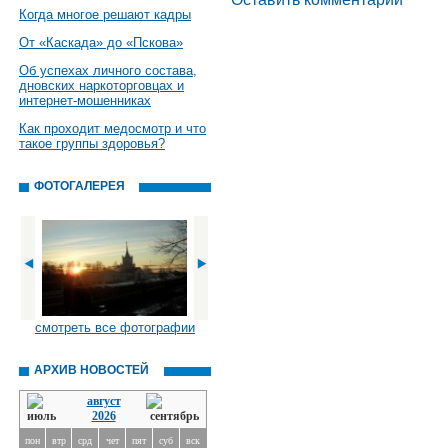
Когда многое решают кадры
От «Каскада» до «Пскова»
Об успехах личного состава,
дновских наркоторговцах и
интернет-мошенниках
Как проходит медосмотр и что
такое группы здоровья?
ФОТОГАЛЕРЕЯ
смотреть все фотографии
АРХИВ НОВОСТЕЙ
август
2026
пон
втр
срд
чет
пят
суб
вск