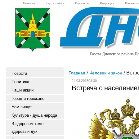
Главная
Карта сайта
Контакты
Редакция
Ваканси
Газета Дновского района Пс
Встре
Главная
Человек и закон
Новости
24.03.201508:30
Политика
Встреча с население
Наши акции
Город и горожане
Нам пишут
Культура - душа народа
В здоровом теле -
здоровый дух