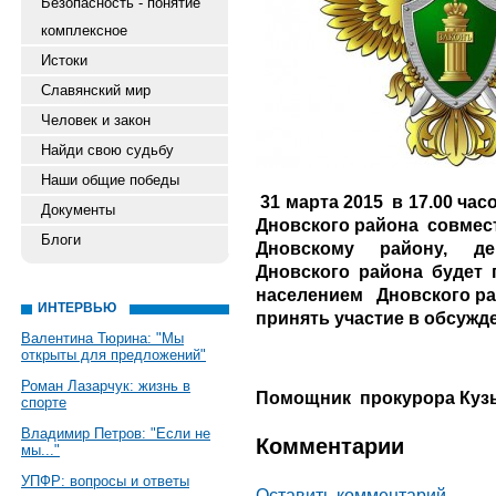
Безопасность - понятие
комплексное
Истоки
Славянский мир
Человек и закон
Найди свою судьбу
Наши общие победы
31 марта 2015 в 17.00 ча
Документы
Дновского района совмес
Блоги
Дновскому району, де
Дновского района будет 
населением Дновского ра
ИНТЕРВЬЮ
принять участие в обсуж
Валентина Тюрина: "Мы
открыты для предложений"
Роман Лазарчук: жизнь в
Помощник прокурора Кузь
спорте
Владимир Петров: "Если не
Комментарии
мы..."
УПФР: вопросы и ответы
Оставить комментарий