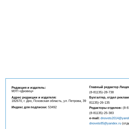
Главный редактор Лище
Редакция и издатель:
МУП «Дновец»
(8-81135)-28-738
Адрес редакции и издателя:
Бухгалтер, отдел рекла
182670, г. Дно, Псковская область, ул. Петрова, 39
81135)-26-135
Индекс для подписки:
53492
Редакторы отделов:
(8-8
(8-81135)-25-383
e-mail:
dnovets2014@yand
dnovets85@yandex.ru
(отд