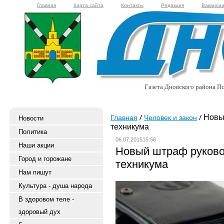
Главная
Карта сайта
Контакты
Редакция
Ваканси
Газета Дновского района Пс
Новый
Главная
Человек и закон
Новости
техникума
Политика
06.07.201515:56
Наши акции
Новый штраф руково
Город и горожане
техникума
Нам пишут
Культура - душа народа
В здоровом теле -
здоровый дух