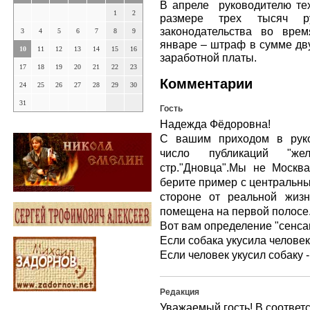
В апреле руководителю т
1
2
размере трех тысяч р
законодательства во вре
3
4
5
6
7
8
9
январе – штраф в сумме дву
10
11
12
13
14
15
16
заработной платы.
17
18
19
20
21
22
23
Комментарии
24
25
26
27
28
29
30
31
Гость
Надежда Фёдоровна!
С вашим приходом в руко
число публикаций "ж
стр."Дновца".Мы не Москв
берите пример с центральны
стороне от реальной жиз
помещена на первой полосе
Вот вам определение "сенса
Если собака укусила челов
Если человек укусил собаку -
Редакция
Уважаемый гость! В соответс