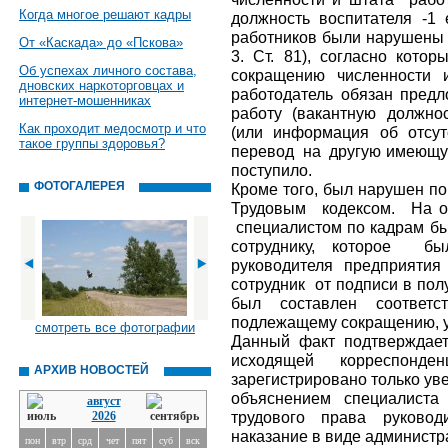
Когда многое решают кадры
должность воспитателя -1
работников были нарушены т
От «Каскада» до «Пскова»
3. Ст. 81), согласно кото
Об успехах личного состава,
сокращению численности 
дновских наркоторговцах и
работодатель обязан пред
интернет-мошенниках
работу (вакантную должно
Как проходит медосмотр и что
(или информация об отсу
такое группы здоровья?
перевод на другую имеющую
поступило.
ФОТОГАЛЕРЕЯ
Кроме того, был нарушен п
Трудовым кодексом. На о
специалистом по кадрам бы
сотруднику, которое бы
руководителя предприятия
сотрудник от подписи в пол
был составлен соответст
подлежащему сокращению, у
смотреть все фотографии
Данный факт подтверждает
исходящей корреспонде
АРХИВ НОВОСТЕЙ
зарегистрировано только ув
объяснением специалист
август
трудового права руковод
2026
наказание в виде админист
пон
втр
срд
чет
пят
суб
вск