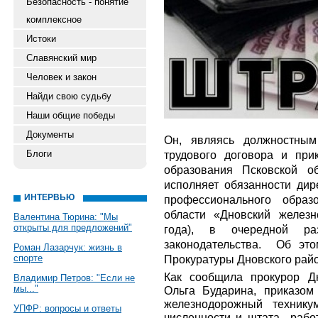
Безопасность - понятие
комплексное
Истоки
Славянский мир
Человек и закон
Найди свою судьбу
Наши общие победы
Документы
Он, являясь должностным
Блоги
трудового договора и при
образования Псковской о
исполняет обязанности дир
ИНТЕРВЬЮ
профессионального образ
области «Дновский железн
Валентина Тюрина: "Мы
открыты для предложений"
года), в очередной 
законодательства. Об это
Роман Лазарчук: жизнь в
спорте
Прокуратуры Дновского рай
Как сообщила прокурор Дн
Владимир Петров: "Если не
мы..."
Ольга Бударина, приказо
железнодорожный технику
УПФР: вопросы и ответы
численности и штата работ