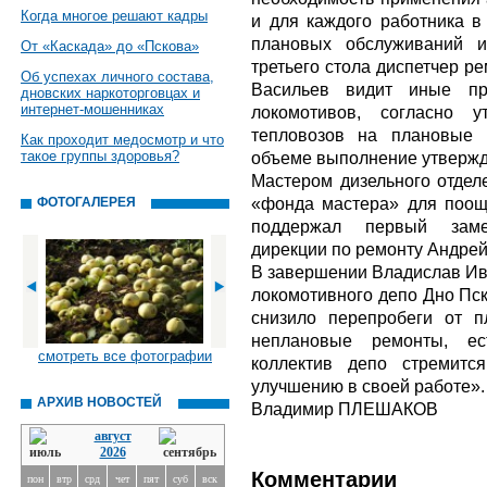
Когда многое решают кадры
и для каждого работника в
плановых обслуживаний и
От «Каскада» до «Пскова»
третьего стола диспетчер р
Об успехах личного состава,
Васильев видит иные пр
дновских наркоторговцах и
интернет-мошенниках
локомотивов, согласно у
тепловозов на плановые 
Как проходит медосмотр и что
такое группы здоровья?
объеме выполнение утвержд
Мастером дизельного отдел
«фонда мастера» для поощ
ФОТОГАЛЕРЕЯ
поддержал первый замес
дирекции по ремонту Андрей
В завершении Владислав Ива
локомотивного депо Дно Пск
снизило перепробеги от п
неплановые ремонты, ес
смотреть все фотографии
коллектив депо стремитс
улучшению в своей работе».
АРХИВ НОВОСТЕЙ
Владимир ПЛЕШАКОВ
август
2026
Комментарии
пон
втр
срд
чет
пят
суб
вск