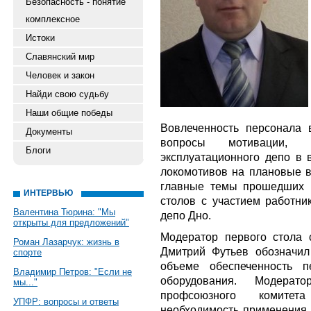
Безопасность - понятие
комплексное
Истоки
Славянский мир
Человек и закон
Найди свою судьбу
Наши общие победы
Вовлеченность персонала 
Документы
вопросы мотивации, 
Блоги
эксплуатационного депо в 
локомотивов на плановые в
главные темы прошедших 
ИНТЕРВЬЮ
столов с участием работни
Валентина Тюрина: "Мы
депо Дно.
открыты для предложений"
Модератор первого стола 
Роман Лазарчук: жизнь в
Дмитрий Футьев обозначи
спорте
объеме обеспеченность п
Владимир Петров: "Если не
оборудования. Модерат
мы..."
профсоюзного комите
УПФР: вопросы и ответы
необходимость применения 