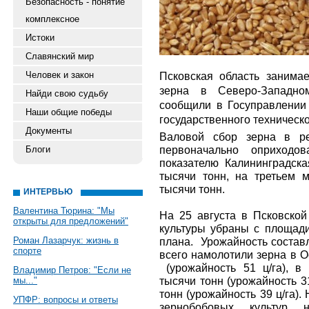
Безопасность - понятие
комплексное
Истоки
Славянский мир
Человек и закон
Псковская область занима
зерна в Северо-Западно
Найди свою судьбу
сообщили в Госуправлении 
Наши общие победы
государственного техническ
Документы
Валовой сбор зерна в ре
первоначально оприходо
Блоги
показателю Калининградск
тысячи тонн, на третьем м
тысячи тонн.
ИНТЕРВЬЮ
Валентина Тюрина: "Мы
На 25 августа в Псковской
открыты для предложений"
культуры убраны с площади
Роман Лазарчук: жизнь в
плана. Урожайность составл
спорте
всего намолотили зерна в О
(урожайность 51 ц/га), в
Владимир Петров: "Если не
тысячи тонн (урожайность 3
мы..."
тонн (урожайность 39 ц/га)
УПФР: вопросы и ответы
зернобобовых культур