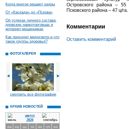
Когда многое решают кадры
Островского района – 55
Псковского района – 47 ц/га.
От «Каскада» до «Пскова»
Об успехах личного состава,
дновских наркоторговцах и
Комментарии
интернет-мошенниках
Как проходит медосмотр и что
Оставить комментарий
такое группы здоровья?
ФОТОГАЛЕРЕЯ
смотреть все фотографии
АРХИВ НОВОСТЕЙ
август
2026
пон
втр
срд
чет
пят
суб
вск