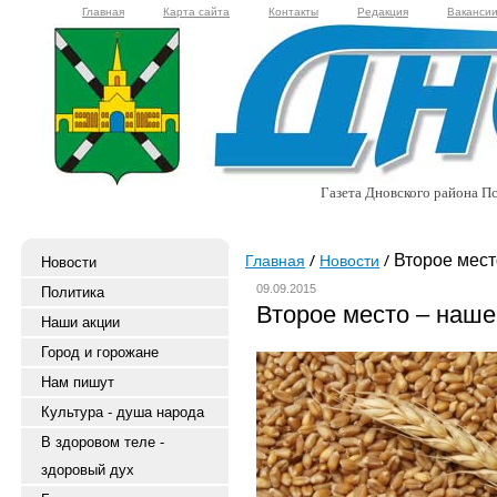
Главная
Карта сайта
Контакты
Редакция
Ваканси
Газета Дновского района Пс
Второе мест
Главная
Новости
Новости
09.09.2015
Политика
Второе место – наше
Наши акции
Город и горожане
Нам пишут
Культура - душа народа
В здоровом теле -
здоровый дух