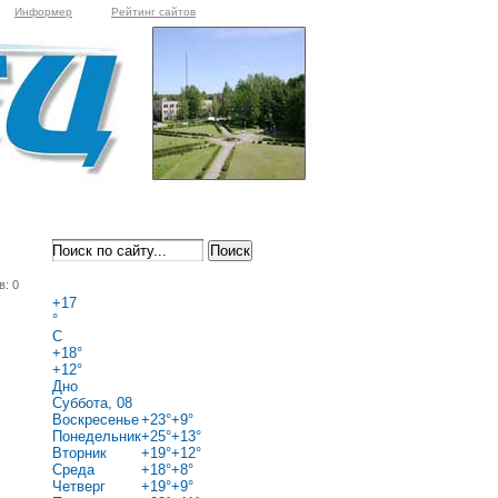
Информер
Рейтинг сайтов
в: 0
+
17
°
C
+
18°
+
12°
Дно
Суббота, 08
Воскресенье
+
23°
+
9°
Понедельник
+
25°
+
13°
Вторник
+
19°
+
12°
Среда
+
18°
+
8°
Четверг
+
19°
+
9°