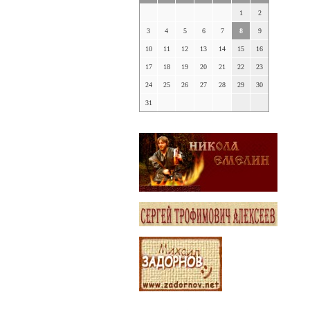
1
2
3
4
5
6
7
8
9
10
11
12
13
14
15
16
17
18
19
20
21
22
23
24
25
26
27
28
29
30
31