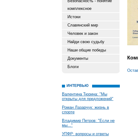
Безопасность - понятие
комплексное
Истоки
Славянский мир
Человек и закон
Найди свою судьбу
Наши общие победы
Ком
Документы
Блоги
Остав
ИНТЕРВЬЮ
Валентина Тюрина: "Мы
открыты для предложений"
Роман Лазарчук: жизнь в
спорте
Владимир Петров: "Если не
мы..."
УПФР: вопросы и ответы