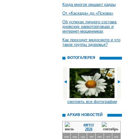
Когда многое решают кадры
От «Каскада» до «Пскова»
Об успехах личного состава,
дновских наркоторговцах и
интернет-мошенниках
Как проходит медосмотр и что
такое группы здоровья?
ФОТОГАЛЕРЕЯ
смотреть все фотографии
АРХИВ НОВОСТЕЙ
август
2026
пон
втр
срд
чет
пят
суб
вск