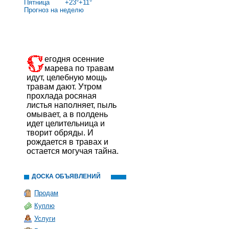
Пятница
+
23°
+
11°
Прогноз на неделю
егодня осенние
марева по травам
идут, целебную мощь
травам дают. Утром
прохлада росяная
листья наполняет, пыль
омывает, а в полдень
идет целительница и
творит обряды. И
рождается в травах и
остается могучая тайна.
ДОСКА ОБЪЯВЛЕНИЙ
Продам
Куплю
Услуги