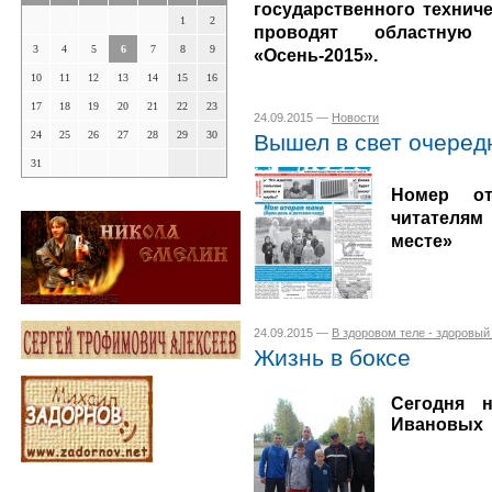
государственного технич
1
2
проводят областную 
3
4
5
6
7
8
9
«Осень-2015».
10
11
12
13
14
15
16
17
18
19
20
21
22
23
24.09.2015 —
Новости
24
25
26
27
28
29
30
Вышел в свет очеред
31
Номер от
читателям
месте»
24.09.2015 —
В здоровом теле - здоровый
Жизнь в боксе
Сегодня 
Ивановых