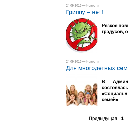
24.09.2015 —
Новости
Гриппу – нет!
Резкое пов
градусов, 
24.09.2015 —
Новости
Для многодетных сем
В Админи
состоял
«Социаль
семей»
Предыдущая
1