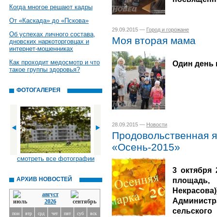
Когда многое решают кадры
От «Каскада» до «Пскова»
29.09.2015 —
Город и горожане
Об успехах личного состава,
Моя вторая мама
дновских наркоторговцах и
интернет-мошенниках
Как проходит медосмотр и что
Один день 
такое группы здоровья?
ФОТОГАЛЕРЕЯ
28.09.2015 —
Новости
Продовольственная яр
«Осень-2015»
смотреть все фотографии
3 октября 
АРХИВ НОВОСТЕЙ
площадь, 
Некрасова)
август
Администра
2026
сельског
пон
втр
срд
чет
пят
суб
вск