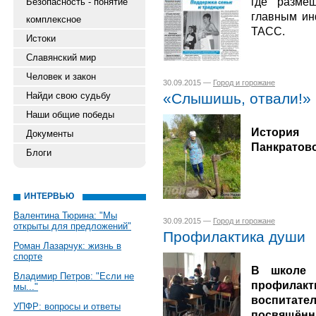
где разме
Безопасность - понятие
главным ин
комплексное
ТАСС.
Истоки
Славянский мир
Человек и закон
30.09.2015 —
Город и горожане
Найди свою судьбу
«Слышишь, отвали!»
Наши общие победы
История 
Документы
Панкратов
Блоги
ИНТЕРВЬЮ
Валентина Тюрина: "Мы
30.09.2015 —
Город и горожане
открыты для предложений"
Профилактика души
Роман Лазарчук: жизнь в
спорте
В школе 
Владимир Петров: "Если не
профила
мы..."
воспита
УПФР: вопросы и ответы
посвящённ