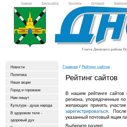
Главная
Карта сайта
Контакты
Редакция
Ваканси
Газета Дновского района Пс
Главная
Рейтинг сайтов
Новости
Политика
Рейтинг сайтов
Наши акции
Город и горожане
В нашем рейтинге сайтов
Нам пишут
региона, упорядоченные по
желающих принять участие
Культура - душа народа
зарегистрироваться
. После
В здоровом теле -
указанный почтовый ящик пи
здоровый дух
Выберите раздел: