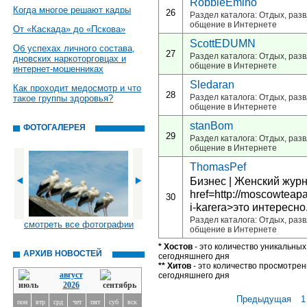
RobbieEmino
Когда многое решают кадры
26
Раздел каталога: Отдых, развл
общение в Интернете
От «Каскада» до «Пскова»
ScottEDUMN
Об успехах личного состава,
27
Раздел каталога: Отдых, развл
дновских наркоторговцах и
общение в Интернете
интернет-мошенниках
Sledaran
Как проходит медосмотр и что
28
Раздел каталога: Отдых, развл
такое группы здоровья?
общение в Интернете
stanBom
ФОТОГАЛЕРЕЯ
29
Раздел каталога: Отдых, развл
общение в Интернете
ThomasPef
Бизнес | Женский жур
href=http://moscowteapa
30
i-karera>это интересно.
Раздел каталога: Отдых, развл
смотреть все фотографии
общение в Интернете
* Хостов
- это количество уникальных
АРХИВ НОВОСТЕЙ
сегодняшнего дня
** Хитов
- это количество просмотрен
август
сегодняшнего дня
2026
Предыдущая
1
пон
втр
срд
чет
пят
суб
вск