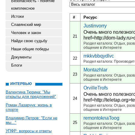
Безопасность - понятие
комплексное
Истоки
#
Ресурс
Славянский мир
Justinvorry
Очень много полезного
Человек и закон
21
href=http://dom-lady.ru
Найди свою судьбу
Раздел каталога: Отдых, развл
общение в Интернете
Наши общие победы
mkkvbbqydlvc
Документы
22
Раздел каталога: Производи
Блоги
Montazhlar
23
Раздел каталога: Отдых, развл
общение в Интернете
ИНТЕРВЬЮ
OrvilleTrofs
Валентина Тюрина: "Мы
Очень много полезного
открыты для предложений"
24
href=http://teletap.org>t
Роман Лазарчук: жизнь в
Раздел каталога: Отдых, развл
спорте
общение в Интернете
remontoknaToog
Владимир Петров: "Если не
мы..."
25
Раздел каталога: Отдых, развл
общение в Интернете
УПФР: вопросы и ответы