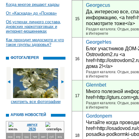
Когда многое решают кадры
Georgecus
Да, интересно все, сп
От «Каскада» до «Пскова»
информацию, <a href=ht
15
Об успехах личного состава,
посмотрите тоже</a>
дновских наркоторговцах и
Раздел каталога: Отдых, разв
интернет-мошенниках
в Интернете
Как проходит медосмотр и что
GeorgeHes
такое группы здоровья?
Блог участников ДОМ-
Ostrovdom2.ru <a
ФОТОГАЛЕРЕЯ
16
href=http://ostrovdom2.
дома 2!</a>
Раздел каталога: Отдых, разв
в Интернете
Glennbet
Много полезной инфор
17
href=http://gturs.com>g
смотреть все фотографии
Раздел каталога: Отдых, разв
в Интернете
АРХИВ НОВОСТЕЙ
Gordonpem
Читайте когда проводи
август
href=http://osadovod.ru
2026
posadka-podkormki-ubo
18
пон
втр
срд
чет
пят
суб
вск