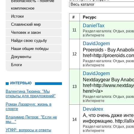
Безопасность - понятие
комплексное
Истоки
#
Ресурс
Славянский мир
DanielTax
11
Раздел каталога: Отдых, разв
Человек и закон
в Интернете
Найди свою судьбу
DavidJogem
Наши общие победы
Proeroids - Buy Anaboli
12
href=http://proeroids.
Документы
Раздел каталога: Отдых, разв
Блоги
в Интернете
DavidJogem
Nextdaygear Buy Anabol
ИНТЕРВЬЮ
href=http://www.nextday
13
here!</a>
Валентина Тюрина: "Мы
открыты для предложений"
Раздел каталога: Отдых, разв
в Интернете
Роман Лазарчук: жизнь в
Devakrex
спорте
А, что очень даже инт
Владимир Петров: "Если не
14
информацию. http://allix
мы..."
Раздел каталога: Отдых, разв
УПФР: вопросы и ответы
в Интернете