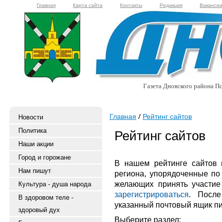
Главная
Карта сайта
Контакты
Редакция
Ваканси
Газета Дновского района Пс
Главная
Рейтинг сайтов
Новости
Политика
Рейтинг сайтов
Наши акции
Город и горожане
В нашем рейтинге сайтов
Нам пишут
региона, упорядоченные по
желающих принять участие
Культура - душа народа
зарегистрироваться
. После
В здоровом теле -
указанный почтовый ящик пи
здоровый дух
Выберите раздел: