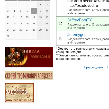
озимого чеснока</a> н
1
2
http://osadovod.ru
Раздел каталога: Отдых, разв
3
4
5
6
7
8
9
в Интернете
10
11
12
13
14
15
16
JeffreyPomTY
19
17
18
19
20
21
22
23
Раздел каталога: Отдых, разв
в Интернете
24
25
26
27
28
29
30
Jeremyged
31
20
Раздел каталога: Отдых, разв
в Интернете
* Хостов
- это количество уникальных
сегодняшнего дня
** Хитов
- это количество просмотрен
сегодняшнего дня
Предыдущая
1