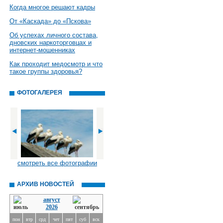
Когда многое решают кадры
От «Каскада» до «Пскова»
Об успехах личного состава,
дновских наркоторговцах и
интернет-мошенниках
Как проходит медосмотр и что
такое группы здоровья?
ФОТОГАЛЕРЕЯ
смотреть все фотографии
АРХИВ НОВОСТЕЙ
август
2026
пон
втр
срд
чет
пят
суб
вск