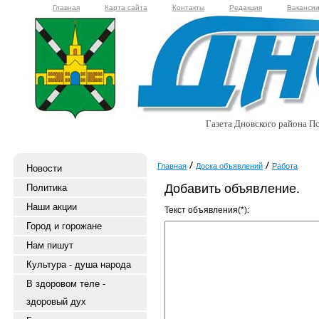
Главная
Карта сайта
Контакты
Редакция
Ваканси
Газета Дновского района Пс
Главная
Доска объявлений
Работа
Новости
Добавить объявление.
Политика
Наши акции
Текст объявления(*):
Город и горожане
Нам пишут
Культура - душа народа
В здоровом теле -
здоровый дух