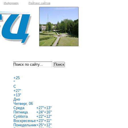
Информер
Рейтинг сайтов
+
25
°
C
+
27°
+
13°
Дно
Четверг, 06
Среда
+
27°
+
13°
Пятница
+
24°
+
16°
Суббота
+
22°
+
12°
Воскресенье
+
23°
+
11°
Понедельник
+
25°
+
12°