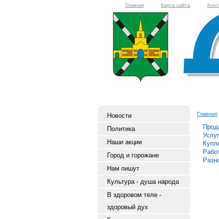
Главная
Карта сайта
Конт
Главная
Новости
Прод
Политика
Услу
Наши акции
Купл
Рабо
Город и горожане
Разн
Нам пишут
Культура - душа народа
В здоровом теле -
здоровый дух