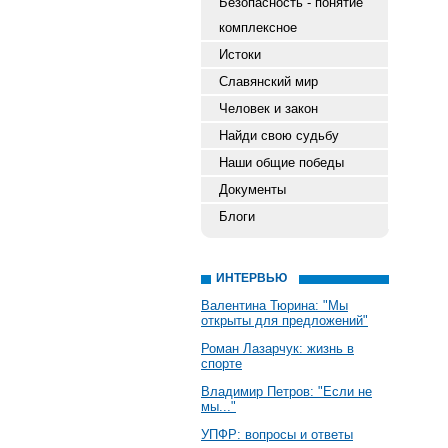
Безопасность - понятие
комплексное
Истоки
Славянский мир
Человек и закон
Найди свою судьбу
Наши общие победы
Документы
Блоги
ИНТЕРВЬЮ
Валентина Тюрина: "Мы
открыты для предложений"
Роман Лазарчук: жизнь в
спорте
Владимир Петров: "Если не
мы..."
УПФР: вопросы и ответы