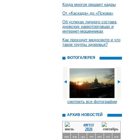
Когда многое решают кадры
От «Каскада» до «Пскова»
Об успехах личного состава,
дновских наркоторговцах и
интернет-мошенниках
Как проходит медосмотр и что
такое группы здоровья?
ФОТОГАЛЕРЕЯ
смотреть все фотографии
АРХИВ НОВОСТЕЙ
август
2026
пон
втр
срд
чет
пят
суб
вск