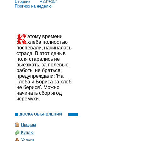
Вторник
+
28°
+
15°
Прогноз на неделю
этому времени
хлеба полностью
поспевали, начиналась
страда. В этот день в
поля старались не
выезжать, за полевые
работы не браться;
предупреждали: 'На
Глеба и Бориса за хлеб
не берися'. Можно
начинать сбор ягод
черемухи.
ДОСКА ОБЪЯВЛЕНИЙ
Продам
Куплю
Услуги