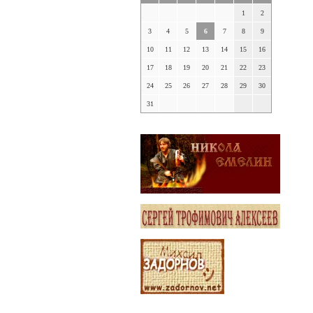
1
2
3
4
5
6
7
8
9
10
11
12
13
14
15
16
17
18
19
20
21
22
23
24
25
26
27
28
29
30
31