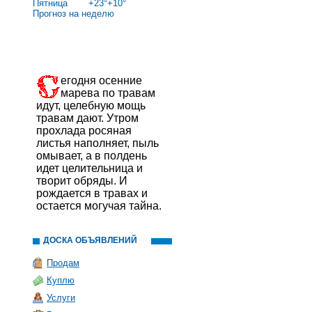
Пятница
+
23°
+
10°
Прогноз на неделю
егодня осенние
марева по травам
идут, целебную мощь
травам дают. Утром
прохлада росяная
листья наполняет, пыль
омывает, а в полдень
идет целительница и
творит обряды. И
рождается в травах и
остается могучая тайна.
ДОСКА ОБЪЯВЛЕНИЙ
Продам
Куплю
Услуги