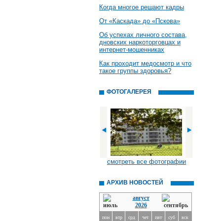
Когда многое решают кадры
От «Каскада» до «Пскова»
Об успехах личного состава,
дновских наркоторговцах и
интернет-мошенниках
Как проходит медосмотр и что
такое группы здоровья?
ФОТОГАЛЕРЕЯ
смотреть все фотографии
АРХИВ НОВОСТЕЙ
август
2026
пон
втр
срд
чет
пят
суб
вск