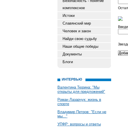
Безопасность - понятие
комплексное
Остал
Истоки
Славянский мир
Введи
Человек и закон
Найди свою судьбу
Звезд
Наши общие победы
Документы
Блоги
ИНТЕРВЬЮ
Валентина Тюрина: "Мы
открыты для предложений"
Роман Лазарчук: жизнь в
спорте
Владимир Петров: "Если не
мы..."
УПФР: вопросы и ответы