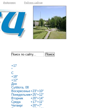
Информер
Рейтинг сайтов
+
17
°
C
+
18°
+
12°
Дно
Суббота, 08
Воскресенье
+
23°
+
10°
Понедельник
+
25°
+
12°
Вторник
+
20°
+
14°
Среда
+
17°
+
11°
Четверг
+
20°
+
7°