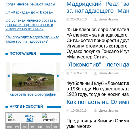
Мадридский "Реал" з
Когда многое решают кадры
за нападающего "Ман
От «Каскада» до «Пскова»
20.09.2013
Дима Иванов
Об успехах личного состава,
дновских наркоторговцах и
интернет-мошенниках
45 миллионов евро заплати
«Атлетико» за нападающего 
Как проходит медосмотр и что
Сити» хотел приобрести дру
такое группы здоровья?
Игуаину, стоимость которого
Однако покупка Гонсало Игу
ФОТОГАЛЕРЕЯ
«Манчестер Сити».
"Локомотив" - легенд
13.09.2013
Дима Иванов
Футбольный клуб «Локомоти
в 1936 году. Но существоват
1923 году, тогда он носил на
смотреть все фотографии
Как попасть на Олим
АРХИВ НОВОСТЕЙ
10.09.2013
Дима Иванов
август
2026
Предстоящая Зимняя Олимпи
умы многих
пон
втр
срд
чет
пят
суб
вск