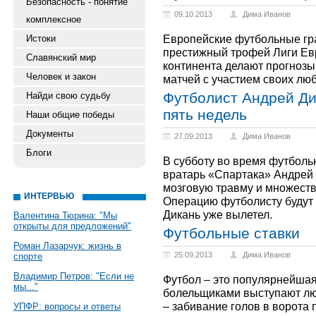
Безопасность - понятие
09.10.2013
Дима Иванов
комплексное
Европейские футбольные гра
Истоки
престижный трофей Лиги Ев
Славянский мир
континента делают прогнозы
Человек и закон
матчей с участием своих лю
Футболист Андрей Ди
Найди свою судьбу
пять недель
Наши общие победы
Документы
27.09.2013
Дима Иванов
Блоги
В субботу во время футболь
вратарь «Спартака» Андрей
мозговую травму и множест
ИНТЕРВЬЮ
Операцию футболисту будут 
Дикань уже вылетел.
Валентина Тюрина: "Мы
открыты для предложений"
Футбольные ставки
Роман Лазарчук: жизнь в
25.09.2013
Дима Иванов
спорте
Владимир Петров: "Если не
Футбол – это популярнейшая
мы..."
болельщиками выступают люд
– забивание голов в ворота 
УПФР: вопросы и ответы