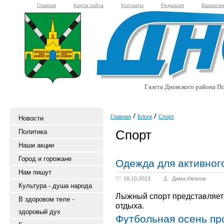
Главная
Карта сайта
Контакты
Редакция
Ваканси
Газета Дновского района Пс
Главная
Блоги
Спорт
Новости
Спорт
Политика
Наши акции
Город и горожане
Одежда для активног
Нам пишут
16.10.2013
Дима Иванов
Культура - душа народа
Лыжный спорт представляет
В здоровом теле -
отдыха.
здоровый дух
Футбольная осень пр