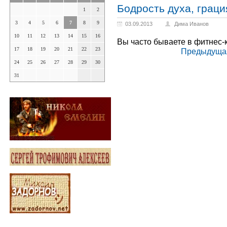
Бодрость духа, граци
1
2
3
4
5
6
7
8
9
03.09.2013
Дима Иванов
10
11
12
13
14
15
16
Вы часто бываете в фитнес
17
18
19
20
21
22
23
Предыдуща
24
25
26
27
28
29
30
31