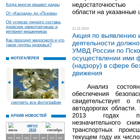
недостаточностью
Когда многое решают кадры
области на указанные 
От «Каскада» до «Пскова»
Об успехах личного состава,
дновских наркоторговцах и
21.11.2014
интернет-мошенниках
Акция по выявлению 
Как проходит медосмотр и что
деятельности должно
такое группы здоровья?
УМВД России по Пско
осуществлении ими ф
ФОТОГАЛЕРЕЯ
(надзору) в сфере б
движения
Анализ состоя
обеспечения безопа
свидетельствует о 
смотреть все фотографии
автодорогах области.
2013 годах пол
АРХИВ НОВОСТЕЙ
незначительного сни
август
транспортных проис
2026
текущем году их число
пон
втр
срд
чет
пят
суб
вск