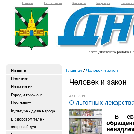
Главная
Карта сайта
Контакты
Редакция
Ваканси
Газета Дновского района Пс
Главная
Человек и закон
Новости
Политика
Человек и закон
Наши акции
Город и горожане
30.11.2014
О льготных лекарств
Нам пишут
Культура - душа народа
В связ
В здоровом теле -
обращен
здоровый дух
ненадл