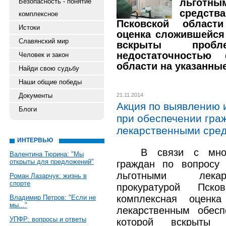
льгот
Безопасность - понятие
средс
комплексное
Псковской област
Истоки
оценка сложившейся 
Славянский мир
вскрыты проб
недостаточностью
Человек и закон
области на указанны
Найди свою судьбу
Наши общие победы
Документы
21.11.2014
Акция по выявлению 
Блоги
при обеспечении гра
лекарственными сре
ИНТЕРВЬЮ
В связи с мно
Валентина Тюрина: "Мы
открыты для предложений"
граждан по вопросу 
льготными лекар
Роман Лазарчук: жизнь в
спорте
прокуратурой Пско
комплексная оценк
Владимир Петров: "Если не
мы..."
лекарственным обесп
УПФР: вопросы и ответы
которой вскрыты 