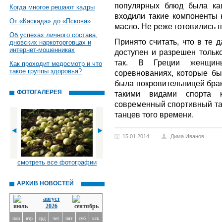
популярных блюд была ка
Когда многое решают кадры
входили такие компоненты к
От «Каскада» до «Пскова»
масло. Не реже готовились 
Об успехах личного состава,
Принято считать, что в те 
дновских наркоторговцах и
интернет-мошенниках
доступен и разрешен тольк
так. В Греции женщин
Как проходит медосмотр и что
такое группы здоровья?
соревнованиях, которые бы
была покровительницей брак
ФОТОГАЛЕРЕЯ
такими видами спорта к
современный спортивный тан
танцев того времени.
15.01.2014
Дима Иванов
смотреть все фотографии
АРХИВ НОВОСТЕЙ
август
2026
пон
втр
срд
чет
пят
суб
вск