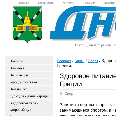
Главная
Карта сайта
Контакты
Редакция
Ваканси
Газета Дновского района Пс
Здорово
Главная
Блоги
Спорт
Новости
Греции.
Политика
Здоровое питание
Наши акции
Греции.
Город и горожане
Нам пишут
Спорт
Культура - душа народа
В здоровом теле -
Занятия спортом стары ка
здоровый дух
занимающиеся спортом, в ча
уделяли своему правильному