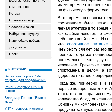
Безопасность - понятие
имеет прямое отношение к 
комплексное
на физическую форму тела.
Истоки
В то время основным видо
Славянский мир
состязанием была легкая 
Человек и закон
легкая атлетика в то время 
как слабый человек не смо
Найди свою судьбу
себе, ни своей семье. Из в
Наши общие победы
что
спортивное питание 
Документы
четырех тысяч лет, раз его
Блоги
Греции. Тогда же появилос
понималось нечто другое
человеком. Греческие врач
ИНТЕРВЬЮ
спортсмена в целом, а во
здоровое питание и опреде
Валентина Тюрина: "Мы
открыты для предложений"
Тогда же, примерно в 4 
Роман Лазарчук: жизнь в
первые поваренные книги. А
спорте
трактатов по правильному
Владимир Петров: "Если не
количество блюд, описанное
мы..."
Основными компонентами, из
УПФР: вопросы и ответы
продукты как мука, разнооб