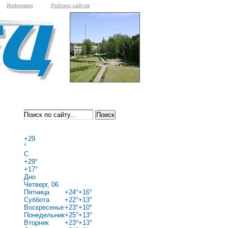
Информер
Рейтинг сайтов
+
29
°
C
+
29°
+
17°
Дно
Четверг, 06
Пятница
+
24°
+
16°
Суббота
+
22°
+
13°
Воскресенье
+
23°
+
10°
Понедельник
+
25°
+
13°
Вторник
+
23°
+
13°