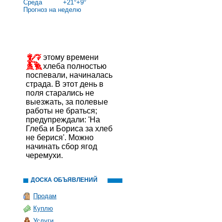
Среда
+
21°
+
9°
Прогноз на неделю
этому времени
хлеба полностью
поспевали, начиналась
страда. В этот день в
поля старались не
выезжать, за полевые
работы не браться;
предупреждали: 'На
Глеба и Бориса за хлеб
не берися'. Можно
начинать сбор ягод
черемухи.
ДОСКА ОБЪЯВЛЕНИЙ
Продам
Куплю
Услуги