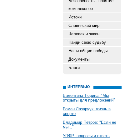
Безопасность - понятие
комплексное
Истоки
Славянский мир
Человек и закон
Найди свою судьбу
Наши общие победы
Документы
Блоги
ИНТЕРВЬЮ
Валентина Тюрина: "Мы
открыты для предложений"
Роман Лазарчук: жизнь в
спорте
Владимир Петров: "Если не
мы..."
УПФР: вопросы и ответы