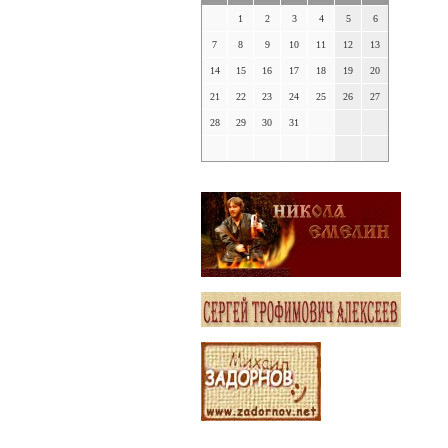
1
2
3
4
5
6
7
8
9
10
11
12
13
14
15
16
17
18
19
20
21
22
23
24
25
26
27
28
29
30
31