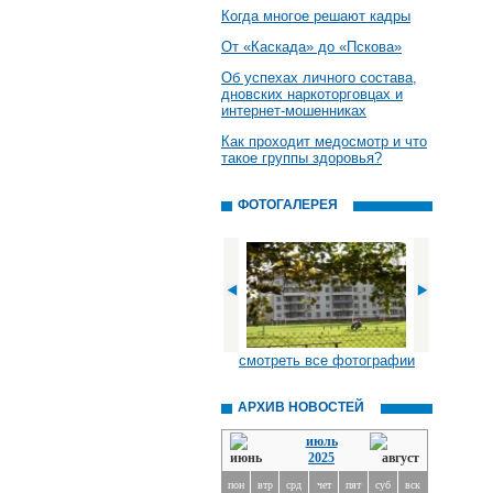
Когда многое решают кадры
От «Каскада» до «Пскова»
Об успехах личного состава,
дновских наркоторговцах и
интернет-мошенниках
Как проходит медосмотр и что
такое группы здоровья?
ФОТОГАЛЕРЕЯ
смотреть все фотографии
АРХИВ НОВОСТЕЙ
июль
2025
пон
втр
срд
чет
пят
суб
вск