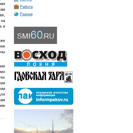
емя
Работа
кам
Разное
ее,
 на
а и
кже
лее
жны
ние
имо
тех
жем
ном
для
там
ние