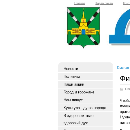
Главная
Карта сайта
Конт
Главная
Новости
Фи
Политика
Наши акции
Сп
Город и горожане
Нам пишут
Чтобы
лучш
Культура - душа народа
враго
В здоровом теле -
Нужн
питан
здоровый дух