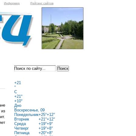
Информер
Рейтинг сайтов
+
21
°
C
+
21°
+
10°
ане
Дно
Воскресенье, 09
 из
Понедельник
+
25°
+
12°
ит.
Вторник
+
21°
+
12°
яет
Среда
+
19°
+
9°
Четверг
+
19°
+
8°
Пятница
+
20°
+
8°