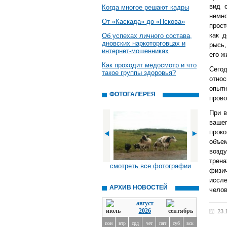
вид 
Когда многое решают кадры
немн
От «Каскада» до «Пскова»
прост
как 
Об успехах личного состава,
дновских наркоторговцах и
рысь,
интернет-мошенниках
его ж
Как проходит медосмотр и что
Сего
такое группы здоровья?
относ
опыт
ФОТОГАЛЕРЕЯ
прово
При в
ваше
прок
объе
возд
трена
смотреть все фотографии
физич
иссл
АРХИВ НОВОСТЕЙ
челов
август
2026
23.
пон
втр
срд
чет
пят
суб
вск