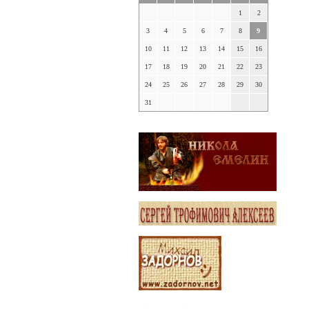
1
2
3
4
5
6
7
8
9
10
11
12
13
14
15
16
17
18
19
20
21
22
23
24
25
26
27
28
29
30
31