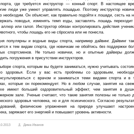
спорта, где требуется инструктор — конный спорт. В настоящее вр
огие люди уже умеют управлять лошадью. Поэтому инструктор нович
о необходим. Он объяснит, как правильно подойти к лошади, сесть на н
держать поводья, изменять темп езды, заставлять лошадь переходит
 аллюр или галоп. Инструктор обязан контролировать действия ученик
ивотного, чтобы лошадь его не сбросила или не понесла.
дня популярны и водные виды спорта, например дайвинг. Дайвинг та
ится к тем видам спорта, где новичкам не обойтись без поддержки бо
ных спортсменов. Не только новички, но и опытные дайверы дол
дить погружения в присутствии инструкторов.
ыборе спорта, которым вы будете заниматься, нужно учитывать состоя
го здоровья. Если у вас есть проблемы со здоровьем, необход
онсультироваться с врачом и заниматься теми видами спорта и в 
мах, которые он порекомендует. Но в любом случае, занятия на све
ухе имеют больший оздоровительный эффект, чем занятия в душ
жерном зале. Ученые считают, что такие занятия полезны не только 
еского здоровья человека, но и для психического. Согласно результа
едований, физические упражнения на природе улучшают настрое
ека, заряжают его энергией и повышают уровень активности.
10.2013
Дима Иванов