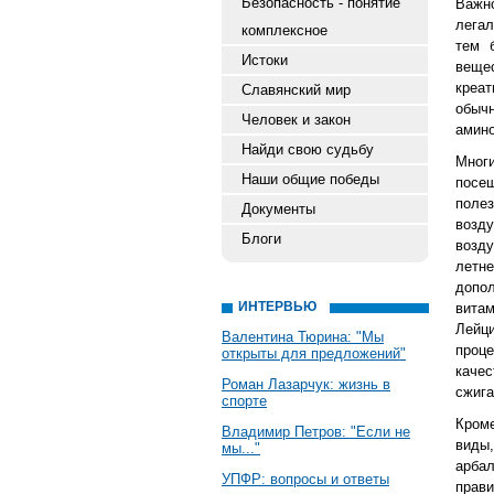
Безопасность - понятие
Важн
лега
комплексное
тем 
Истоки
веще
креат
Славянский мир
обыч
Человек и закон
амино
Найди свою судьбу
Многи
Наши общие победы
посе
поле
Документы
возду
Блоги
возду
летне
допо
ИНТЕРВЬЮ
вита
Лейц
Валентина Тюрина: "Мы
проц
открыты для предложений"
каче
Роман Лазарчук: жизнь в
сжига
спорте
Кром
Владимир Петров: "Если не
виды,
мы..."
арбал
УПФР: вопросы и ответы
прави