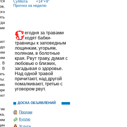
тся
Суббота
+
14°
+
9°
Прогноз на неделю
ов,
ого
ить
гда
ние
егодня за травами
ходят бабки-
ают
травницы к заповедным
здо
лощинкам, угорьям,
жем
полянам, в болотные
жем
края. Рвут траву, думая с
. В
любовью о близких,
загадывая о здоровье.
. В
Над одной травой
ать
причитают, над другой
ты:
помалкивают, третью с
нию
уговором рвут.
оре
уют
ДОСКА ОБЪЯВЛЕНИЙ
гие
Продам
ка,
Куплю
ием
дин
Услуги