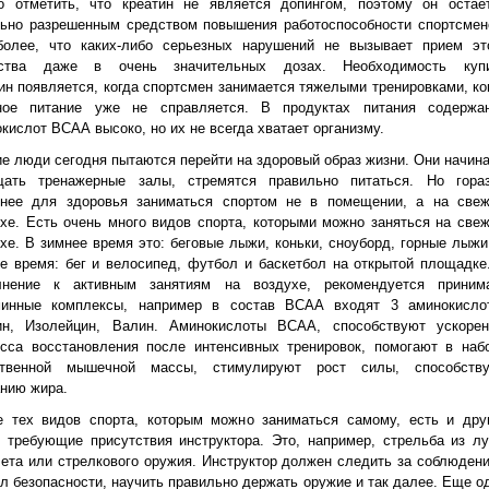
о отметить, что креатин не является допингом, поэтому он остае
льно разрешенным средством повышения работоспособности спортсмен
более, что каких-либо серьезных нарушений не вызывает прием эт
ства даже в очень значительных дозах. Необходимость куп
ин появляется, когда спортсмен занимается тяжелыми тренировками, ко
ное питание уже не справляется. В продуктах питания содержа
кислот ВСАА высоко, но их не всегда хватает организму.
е люди сегодня пытаются перейти на здоровый образ жизни. Они начин
щать тренажерные залы, стремятся правильно питаться. Но гора
знее для здоровья заниматься спортом не в помещении, а на све
хе. Есть очень много видов спорта, которыми можно заняться на све
хе. В зимнее время это: беговые лыжи, коньки, сноуборд, горные лыжи
е время: бег и велосипед, футбол и баскетбол на открытой площадке
лнение к активным занятиям на воздухе, рекомендуется приним
минные комплексы, например в состав ВСАА входят 3 аминокисло
ин, Изолейцин, Валин. Аминокислоты BCAA, способствуют ускоре
есса восстановления после интенсивных тренировок, помогают в наб
ственной мышечной массы, стимулируют рост силы, способств
нию жира.
е тех видов спорта, которым можно заниматься самому, есть и дру
 требующие присутствия инструктора. Это, например, стрельба из лу
ета или стрелкового оружия. Инструктор должен следить за соблюден
л безопасности, научить правильно держать оружие и так далее. Еще о