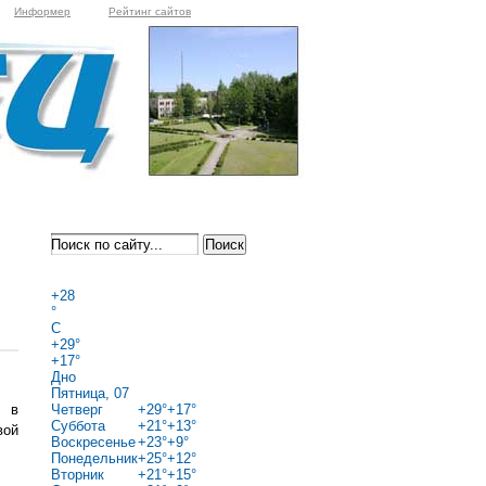
Информер
Рейтинг сайтов
+
28
°
C
+
29°
+
17°
Дно
Пятница, 07
я в
Четверг
+
29°
+
17°
Суббота
+
21°
+
13°
вой
Воскресенье
+
23°
+
9°
Понедельник
+
25°
+
12°
Вторник
+
21°
+
15°