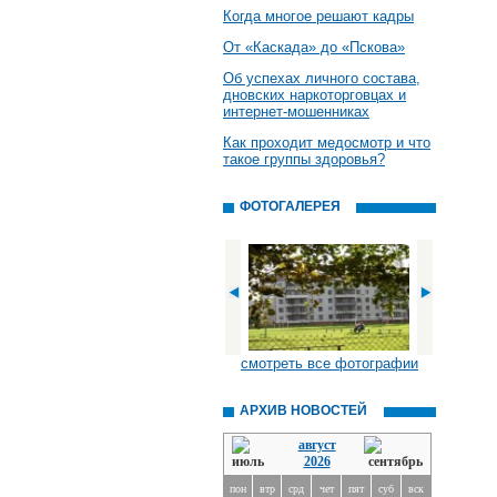
Когда многое решают кадры
От «Каскада» до «Пскова»
Об успехах личного состава,
дновских наркоторговцах и
интернет-мошенниках
Как проходит медосмотр и что
такое группы здоровья?
ФОТОГАЛЕРЕЯ
смотреть все фотографии
АРХИВ НОВОСТЕЙ
август
2026
пон
втр
срд
чет
пят
суб
вск