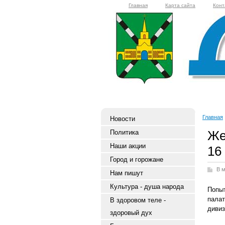
Главная
Карта сайта
Конт
Главная
Новости
Же
Политика
Наши акции
16
Город и горожане
В 
Нам пишут
Культура - душа народа
Попы
палат
В здоровом теле -
дивиз
здоровый дух