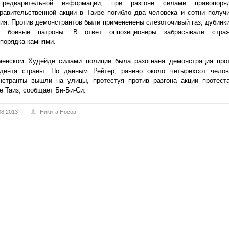
редварительной информации, при разгоне силами правопоря
равительственной акции в Таизе погибло два человека и сотни получ
ия. Против демонстрантов были примененены слезоточивый газ, дубинки
е боевые патроны. В ответ оппозиционеры забрасывали стра
порядка камнями.
менском Худейде силами полиции была разогнана демонстрация про
идента страны. По данным Рейтер, ранено около четырехсот челов
нстранты вышли на улицы, протестуя против разгона акции протест
е Таиз, сообщает Би-Би-Си.
08.2013
Никита Носов