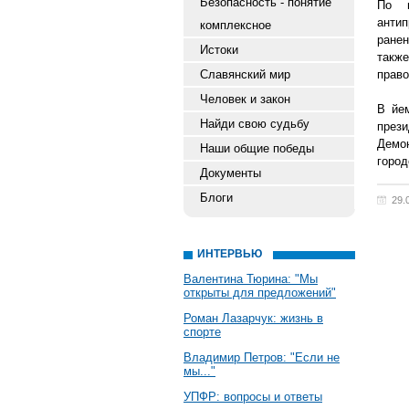
Безопасность - понятие
По п
антип
комплексное
ранен
Истоки
такж
Славянский мир
право
Человек и закон
В йе
Найди свою судьбу
през
Демо
Наши общие победы
город
Документы
Блоги
29.
ИНТЕРВЬЮ
Валентина Тюрина: "Мы
открыты для предложений"
Роман Лазарчук: жизнь в
спорте
Владимир Петров: "Если не
мы..."
УПФР: вопросы и ответы