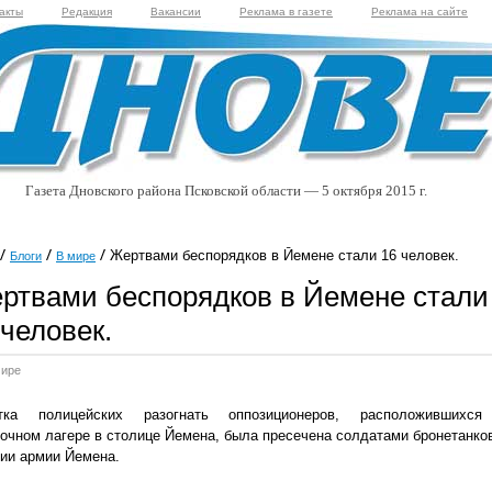
акты
Редакция
Вакансии
Реклама в газете
Реклама на сайте
Газета Дновского района Псковской области — 5 октября 2015 г.
Жертвами беспорядков в Йемене стали 16 человек.
Блоги
В мире
ртвами беспорядков в Йемене стали
 человек.
мире
тка полицейских разогнать оппозиционеров, расположившихс
очном лагере в столице Йемена, была пресечена солдатами бронетанко
ии армии Йемена.