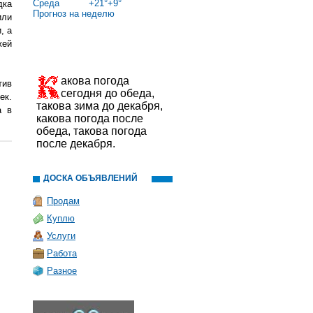
Среда
+
21°
+
9°
дка
Прогноз на неделю
или
, а
жей
акова погода
тив
сегодня до обеда,
ек.
такова зима до декабря,
а в
какова погода после
обеда, такова погода
после декабря.
ДОСКА ОБЪЯВЛЕНИЙ
Продам
Куплю
Услуги
Работа
Разное