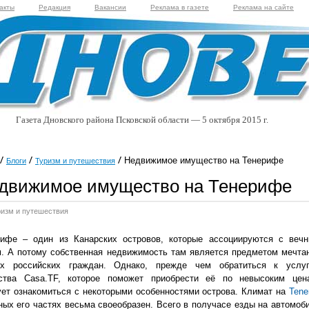
акты
Редакция
Вакансии
Реклама в газете
Реклама на сайте
Газета Дновского района Псковской области — 5 октября 2015 г.
Недвижимое имущество на Тенерифе
Блоги
Туризм и путешествия
движимое имущество на Тенерифе
ризм и путешествия
рифе – один из Канарских островов, которые ассоциируются с веч
. А потому собственная недвижимость там является предметом мечта
их российских граждан. Однако, прежде чем обратиться к услу
тства Casa.TF, которое поможет приобрести её по невысоким цен
ет ознакомиться с некоторыми особенностями острова. Климат на
Tener
ных его частях весьма своеобразен. Всего в получасе езды на автомоб