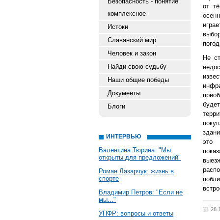
Безопасность - понятие
от т
комплексное
осенн
игра
Истоки
выбо
Славянский мир
погод
Человек и закон
Не с
Найди свою судьбу
недос
изве
Наши общие победы
инфр
Документы
приоб
буде
Блоги
терри
поку
здани
ИНТЕРВЬЮ
это 
Валентина Тюрина: "Мы
показ
открыты для предложений"
выез
расп
Роман Лазарчук: жизнь в
спорте
побл
встро
Владимир Петров: "Если не
мы..."
28.
УПФР: вопросы и ответы