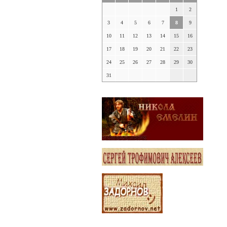
1
2
3
4
5
6
7
8
9
10
11
12
13
14
15
16
17
18
19
20
21
22
23
24
25
26
27
28
29
30
31