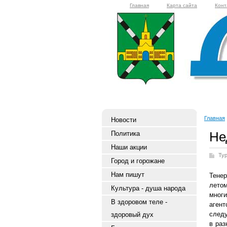
Главная
Карта сайта
Конт
Главная
Новости
Не
Политика
Наши акции
Ту
Город и горожане
Нам пишут
Тене
летом
Культура - душа народа
мног
В здоровом теле -
аген
следу
здоровый дух
в раз