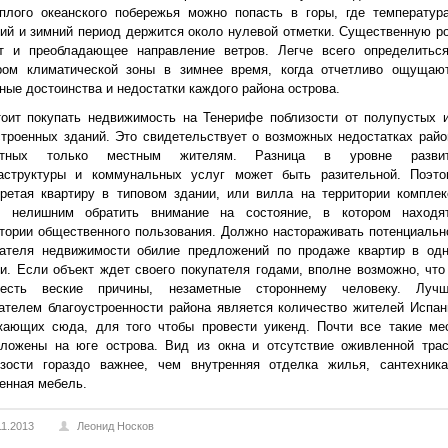
ёплого океанского побережья можно попасть в горы, где температур
ий и зимний период держится около нулевой отметки. Существенную р
ет и преобладающее направление ветров. Легче всего определитьс
ром климатической зоны в зимнее время, когда отчетливо ощущаю
ные достоинства и недостатки каждого района острова.
тоит покупать недвижимость на Тенерифе поблизости от полупустых 
троенных зданий. Это свидетельствует о возможных недостатках райо
стных только местным жителям. Разница в уровне разви
аструктуры и коммунальных услуг может быть разительной. Поэто
ретая квартиру в типовом здании, или вилла на территории комплек
т нелишним обратить внимание на состояние, в котором находя
тории общественного пользования. Должно настораживать потенциальн
пателя недвижимости обилие предложений по продаже квартир в од
и. Если объект ждет своего покупателя годами, вполне возможно, что
есть веские причины, незаметные стороннему человеку. Луч
ателем благоустроенности района является количество жителей Испан
жающих сюда, для того чтобы провести уикенд. Почти все такие ме
оложены на юге острова. Вид из окна и отсутствие оживленной тра
изости гораздо важнее, чем внутренняя отделка жилья, сантехник
енная мебель.
11.2013
Леонид Носков