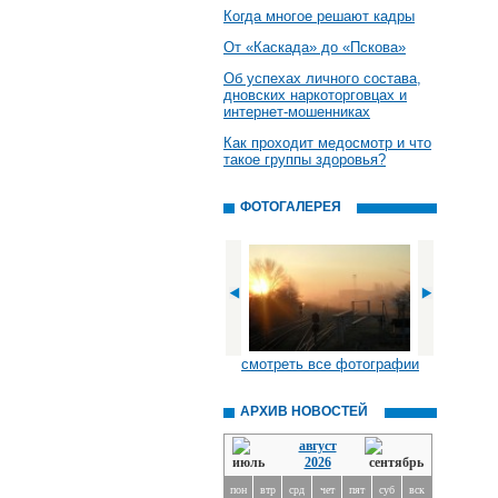
Когда многое решают кадры
От «Каскада» до «Пскова»
Об успехах личного состава,
дновских наркоторговцах и
интернет-мошенниках
Как проходит медосмотр и что
такое группы здоровья?
ФОТОГАЛЕРЕЯ
смотреть все фотографии
АРХИВ НОВОСТЕЙ
август
2026
пон
втр
срд
чет
пят
суб
вск