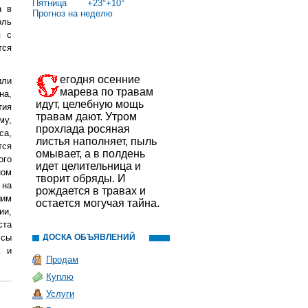
Пятница
+
23°
+
10°
а в
Прогноз на неделю
оль
я с
тся
егодня осенние
или
марева по травам
на,
идут, целебную мощь
тия
травам дают. Утром
му,
прохлада росяная
са,
листья наполняет, пыль
тся
омывает, а в полдень
ого
идет целительница и
ном
творит обряды. И
 на
рождается в травах и
шим
остается могучая тайна.
ии,
ста
ссы
ДОСКА ОБЪЯВЛЕНИЙ
а и
Продам
Куплю
Услуги