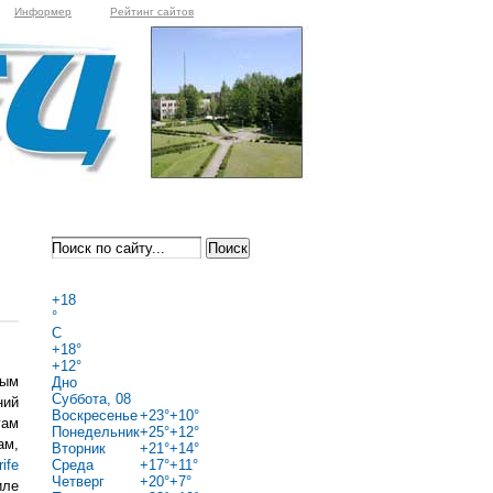
Информер
Рейтинг сайтов
+
18
°
C
+
18°
+
12°
ным
Дно
Суббота, 08
ний
Воскресенье
+
23°
+
10°
гам
Понедельник
+
25°
+
12°
ам,
Вторник
+
21°
+
14°
ife
Среда
+
17°
+
11°
Четверг
+
20°
+
7°
иле