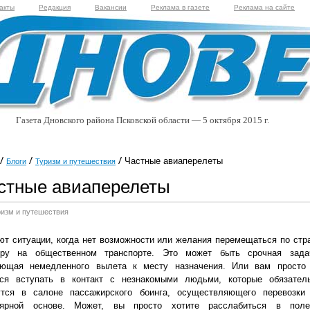
акты
Редакция
Вакансии
Реклама в газете
Реклама на сайте
Газета Дновского района Псковской области — 5 октября 2015 г.
Частные авиаперелеты
Блоги
Туризм и путешествия
стные авиаперелеты
ризм и путешествия
т ситуации, когда нет возможности или желания перемещаться по стр
ру на общественном транспорте. Это может быть срочная зада
ующая немедленного вылета к месту назначения. Или вам просто
тся вступать в контакт с незнакомыми людьми, которые обязател
утся в салоне пассажирского боинга, осуществляющего перевозки
лярной основе. Может, вы просто хотите расслабиться в поле