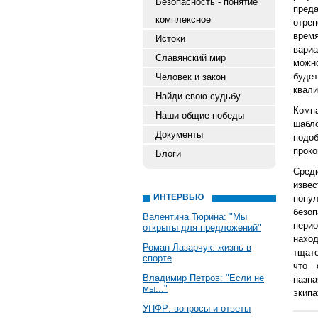
Безопасность - понятие
пред
комплексное
отре
врем
Истоки
вариа
Славянский мир
можн
буде
Человек и закон
квал
Найди свою судьбу
Компа
Наши общие победы
шабло
Документы
подо
проко
Блоги
Среди
изве
ИНТЕРВЬЮ
попу
безоп
Валентина Тюрина: "Мы
пери
открыты для предложений"
нахо
Роман Лазарчук: жизнь в
тщате
спорте
что 
Владимир Петров: "Если не
назн
мы..."
экипа
УПФР: вопросы и ответы