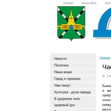
Главная
Карта сайта
Конт
Главная
Новости
Ча
Политика
Наши акции
Ту
Город и горожане
Нам пишут
Бываю
и ми
Культура - душа народа
треб
В здоровом теле -
хоче
окаж
здоровый дух
регу