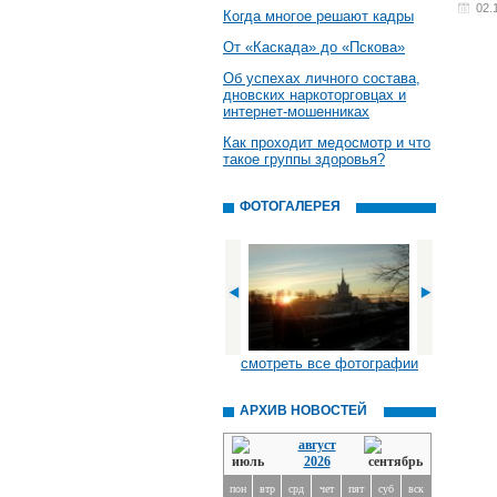
02.
Когда многое решают кадры
От «Каскада» до «Пскова»
Об успехах личного состава,
дновских наркоторговцах и
интернет-мошенниках
Как проходит медосмотр и что
такое группы здоровья?
ФОТОГАЛЕРЕЯ
смотреть все фотографии
АРХИВ НОВОСТЕЙ
август
2026
пон
втр
срд
чет
пят
суб
вск