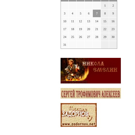
1
2
3
4
5
6
7
8
9
10
11
12
13
14
15
16
17
18
19
20
21
22
23
24
25
26
27
28
29
30
31