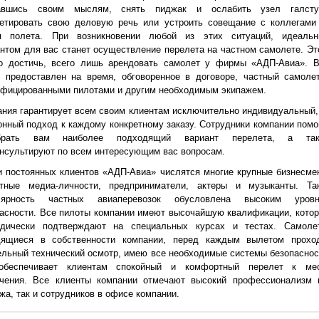
авшись своим мыслям, снять пиджак и ослабить узел галсту
петировать свою деловую речь или устроить совещание с коллегами
я полета. При возникновении любой из этих ситуаций, идеаль
нтом для вас станет осуществление перелета на частном самолете. Эт
о достичь, всего лишь арендовать самолет у фирмы «АДП-Авиа». 
т предоставлен на время, обговоренное в договоре, частный самоле
ифицированными пилотами и другим необходимым экипажем.
ния гарантирует всем своим клиентам исключительно индивидуальный,
нный подход к каждому конкретному заказу. Сотрудники компании помо
брать вам наиболее подходящий вариант перелета, а та
нсультируют по всем интересующим вас вопросам.
 постоянных клиентов «АДП-Авиа» числятся многие крупные бизнесме
стные медиа-личности, предприниматели, актеры и музыканты. Та
лярность частных авиаперевозок обусловлена высоким уров
асности. Все пилоты компании имеют высочайшую квалификации, кото
одически подтверждают на специальных курсах и тестах. Самоле
дящиеся в собственности компании, перед каждым вылетом прохо
льный технический осмотр, имею все необходимые системы безопаснос
обеспечивает клиентам спокойный и комфортный перелет к ме
ачения. Все клиенты компании отмечают высокий профессионализм 
жа, так и сотрудников в офисе компании.