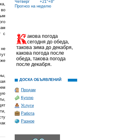
Четверг
+
21°
+
8°
ка,
Прогноз на неделю
 во
ным
ого
Вам
т с
акова погода
сегодня до обеда,
такова зима до декабря,
 не
какова погода после
гут
обеда, такова погода
кже
после декабря.
ны,
ДОСКА ОБЪЯВЛЕНИЙ
кая
нем
Продам
рую
Куплю
ты,
дят
Услуги
ти,
Работа
сту
Разное
как