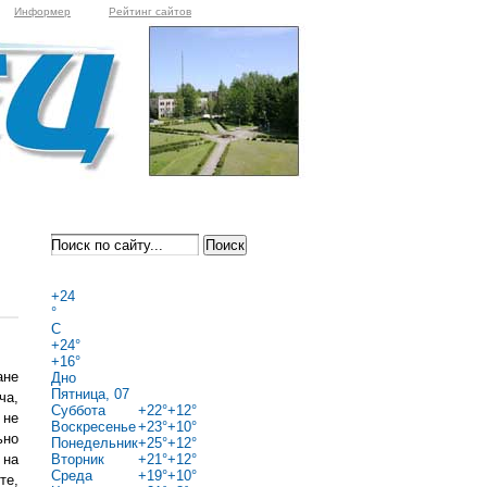
Информер
Рейтинг сайтов
+
24
°
C
+
24°
+
16°
ане
Дно
Пятница, 07
ча,
Суббота
+
22°
+
12°
 не
Воскресенье
+
23°
+
10°
ьно
Понедельник
+
25°
+
12°
 на
Вторник
+
21°
+
12°
Среда
+
19°
+
10°
те,