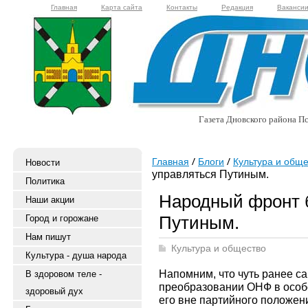
Главная
Карта сайта
Контакты
Редакция
Ваканси
Газета Дновского района Пс
Главная
Блоги
Культура и обще
Новости
управляться Путиным.
Политика
Народный фронт 
Наши акции
Путиным.
Город и горожане
Нам пишут
Культура и общество
Культура - душа народа
Напомним, что чуть ранее с
В здоровом теле -
преобразовании ОНФ в особ
здоровый дух
его вне партийного положени