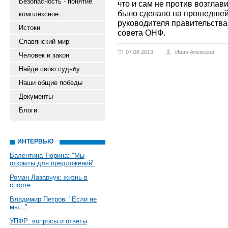
Безопасность - понятие
что и сам не против возглави
было сделано на прошедшей 
комплексное
руководителя правительств
Истоки
совета ОНФ.
Славянский мир
07.08.2013
Иван Алексеев
Человек и закон
Найди свою судьбу
Наши общие победы
Документы
Блоги
ИНТЕРВЬЮ
Валентина Тюрина: "Мы
открыты для предложений"
Роман Лазарчук: жизнь в
спорте
Владимир Петров: "Если не
мы..."
УПФР: вопросы и ответы