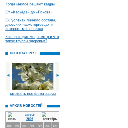
Когда многое решают кадры
От «Каскада» до «Пскова»
Об успехах личного состава,
дновских наркоторговцах и
интернет-мошенниках
Как проходит медосмотр и что
такое группы здоровья?
ФОТОГАЛЕРЕЯ
смотреть все фотографии
АРХИВ НОВОСТЕЙ
август
2026
пон
втр
срд
чет
пят
суб
вск