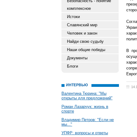
Безопасность - понятие
прези
комплексное
сторо
Истоки
Согла
Славянский мир
Украи
Человек и закон
хара
полит
Найди свою судьбу
Наши общие победы
В пр
осущ
Документы
хара
Блоги
сопр
Евро
ИНТЕРВЬЮ
14.
Валентина Тюрина: "Мы
открыты для предложений"
Роман Лазарчук: жизнь в
спорте
Владимир Петров: "Если не
мы..."
УПФР: вопросы и ответы