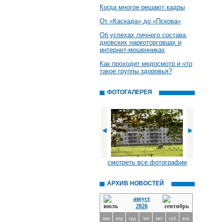
Когда многое решают кадры
От «Каскада» до «Пскова»
Об успехах личного состава,
дновских наркоторговцах и
интернет-мошенниках
Как проходит медосмотр и что
такое группы здоровья?
ФОТОГАЛЕРЕЯ
смотреть все фотографии
АРХИВ НОВОСТЕЙ
август
2026
пон
втр
срд
чет
пят
суб
вск