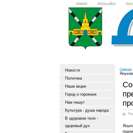
Главная
Карта сайта
Конт
Главная
Новости
Януков
Политика
Со
Наши акции
пр
Город и горожане
пр
Нам пишут
Культура - душа народа
По
В здоровом теле -
здоровый дух
Янук
подпи