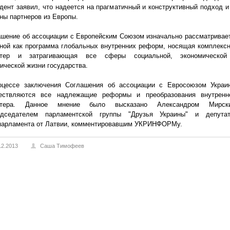
дент заявил, что надеется на прагматичный и конструктивный подход и
ны партнеров из Европы.
шение об ассоциации с Европейским Союзом изначально рассматривае
ной как программа глобальных внутренних реформ, носящая комплекс
ктер и затрагивающая все сферы социальной, экономическо
ической жизни государства.
оцессе заключения Соглашения об ассоциации с Евросоюзом Украи
ествляются все надлежащие реформы и преобразования внутренн
ктера. Данное мнение было высказано Александром Мирск
едседателем парламентской группы "Друзья Украины" и депута
парламента от Латвии, комментировавшим УКРИНФОРМу.
12.2013
Саша Тимофеев