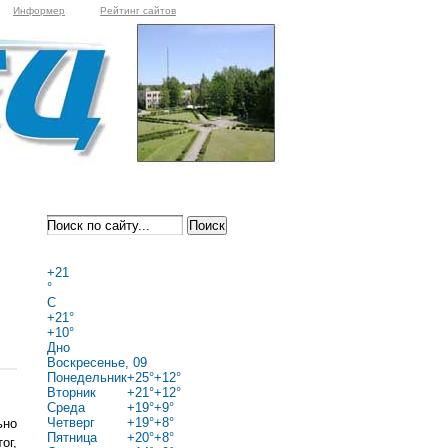
Информер
Рейтинг сайтов
+
21
°
C
+
21°
+
10°
Дно
Воскресенье, 09
Понедельник
+
25°
+
12°
Вторник
+
21°
+
12°
Среда
+
19°
+
9°
Четверг
+
19°
+
8°
ьно
Пятница
+
20°
+
8°
ог,