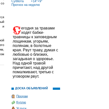
Суббота
+
14°
+
9°
 со
Прогноз на неделю
тся
ный
й и
егодня за травами
ходят бабки-
травницы к заповедным
ной
лощинкам, угорьям,
его
полянам, в болотные
им,
края. Рвут траву, думая с
том
любовью о близких,
загадывая о здоровье.
Над одной травой
причитают, над другой
помалкивают, третью с
уговором рвут.
ДОСКА ОБЪЯВЛЕНИЙ
Продам
Куплю
Услуги