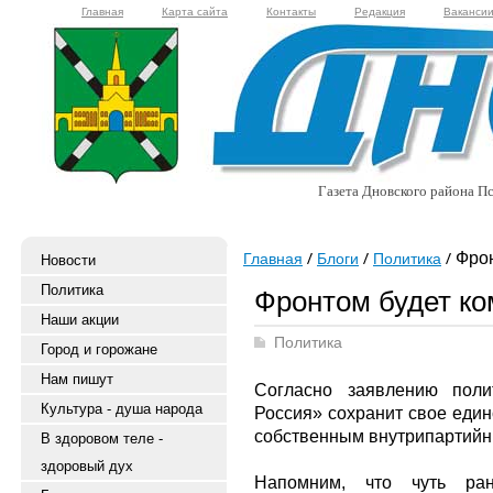
Главная
Карта сайта
Контакты
Редакция
Ваканси
Газета Дновского района Пс
Фрон
Главная
Блоги
Политика
Новости
Политика
Фронтом будет ко
Наши акции
Политика
Город и горожане
Нам пишут
Согласно заявлению поли
Культура - душа народа
Россия» сохранит свое един
собственным внутрипартий
В здоровом теле -
здоровый дух
Напомним, что чуть ра