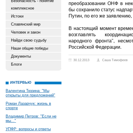
Безопасность - понятие
преобразовании ОНФ в нек
комплексное
бы сохранило статус надпар
Путин, по его же заявлению, 
Истоки
Славянский мир
В настоящий момент времен
Человек и закон
возглавлять координац
Найди свою судьбу
народного фронта", несмо
Российской Федерации.
Наши общие победы
Документы
30.12.2013
Саша Тимофеев
Блоги
ИНТЕРВЬЮ
Валентина Тюрина: "Мы
открыты для предложений"
Роман Лазарчук: жизнь в
спорте
Владимир Петров: "Если не
мы..."
УПФР: вопросы и ответы