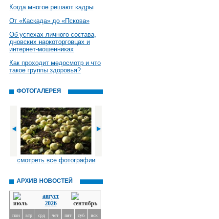
Когда многое решают кадры
От «Каскада» до «Пскова»
Об успехах личного состава,
дновских наркоторговцах и
интернет-мошенниках
Как проходит медосмотр и что
такое группы здоровья?
ФОТОГАЛЕРЕЯ
смотреть все фотографии
АРХИВ НОВОСТЕЙ
август
2026
пон
втр
срд
чет
пят
суб
вск