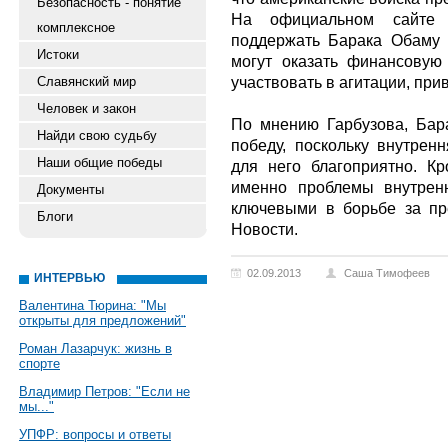
Безопасность - понятие
На официальном сайте 
комплексное
поддержать Барака Обаму 
Истоки
могут оказать финансову
участвовать в агитации, при
Славянский мир
Человек и закон
По мнению Гарбузова, Ба
Найди свою судьбу
победу, поскольку внутрен
Наши общие победы
для него благоприятно. Кр
именно проблемы внутрен
Документы
ключевыми в борьбе за пр
Блоги
Новости.
02.09.2013
Саша Тимофеев
ИНТЕРВЬЮ
Валентина Тюрина: "Мы
открыты для предложений"
Роман Лазарчук: жизнь в
спорте
Владимир Петров: "Если не
мы..."
УПФР: вопросы и ответы