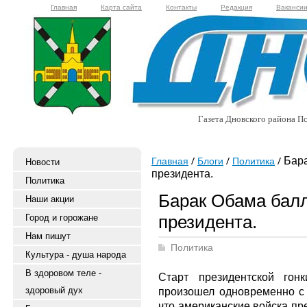
Главная
Карта сайта
Контакты
Редакция
Ваканси
Газета Дновского района Пс
Бара
Главная
Блоги
Политика
Новости
президента.
Политика
Барак Обама балл
Наши акции
президента.
Город и горожане
Нам пишут
Политика
Культура - душа народа
В здоровом теле -
Старт президентской го
здоровый дух
произошел одновременно с
что американские войска пр