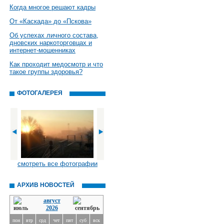
Когда многое решают кадры
От «Каскада» до «Пскова»
Об успехах личного состава,
дновских наркоторговцах и
интернет-мошенниках
Как проходит медосмотр и что
такое группы здоровья?
ФОТОГАЛЕРЕЯ
смотреть все фотографии
АРХИВ НОВОСТЕЙ
август
2026
пон
втр
срд
чет
пят
суб
вск