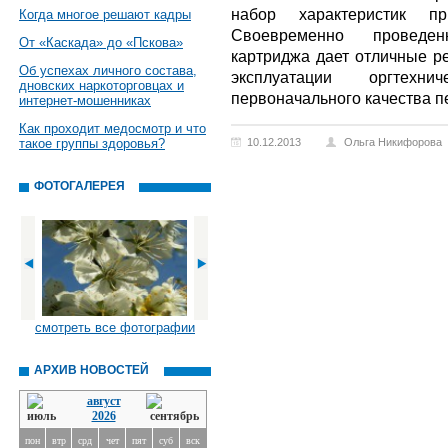
набор характеристик пр
Когда многое решают кадры
Своевременно проведен
От «Каскада» до «Пскова»
картриджа дает отличные ре
Об успехах личного состава,
эксплуатации оргтех
дновских наркоторговцах и
первоначального качества п
интернет-мошенниках
Как проходит медосмотр и что
такое группы здоровья?
10.12.2013
Ольга Никифорова
ФОТОГАЛЕРЕЯ
смотреть все фотографии
АРХИВ НОВОСТЕЙ
август
2026
пон
втр
срд
чет
пят
суб
вск