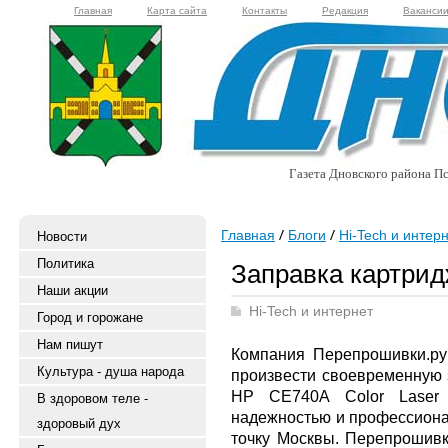
Главная
Карта сайта
Контакты
Редакция
Ваканси
Газета Дновского района Пс
Главная
Блоги
Hi-Tech и интер
Новости
Политика
Заправка картри
Наши акции
Hi-Tech и интернет
Город и горожане
Нам пишут
Компания Перепрошивки.ру
Культура - душа народа
произвести своевременную 
HP CE740A Color Laser 
В здоровом теле -
надежностью и профессиона
здоровый дух
точку Москвы. Перепрошивк