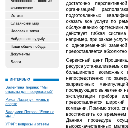
Безопасность - понятие
достаточно перспективно
комплексное
организацией, располаг
подготовленных квалифиц
Истоки
оказать все услуги по ре
Славянский мир
обслуживанию оргтехники л
Человек и закон
действует гибкая система
Найди свою судьбу
например, при заказе услуг
с одновременной заменой
Наши общие победы
предоставляется абсолютно 
Документы
Сервисный цент Прошивка.
Блоги
ресурса устанавливаемых 
большинство возможных н
непосредственно по заве
ИНТЕРВЬЮ
заправочных манипуляци
Валентина Тюрина: "Мы
последующего выявления на
открыты для предложений"
эксплуатации прибора ил
Роман Лазарчук: жизнь в
предоставляется широкий 
спорте
компании. Помимо этого, с
Владимир Петров: "Если не
восстановить со временем
мы..."
Данная процедура осущ
УПФР: вопросы и ответы
высококачественных мате