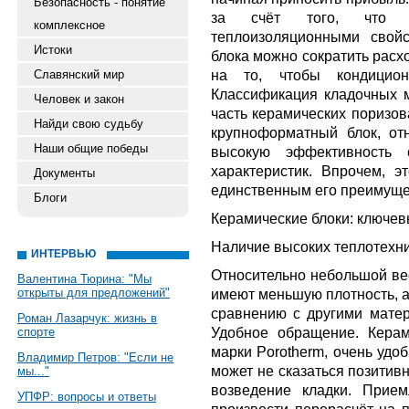
Безопасность - понятие
за счёт того, что м
комплексное
теплоизоляционными свой
Истоки
блока можно сократить расх
на то, чтобы кондицион
Славянский мир
Классификация кладочных м
Человек и закон
часть керамических поризов
Найди свою судьбу
крупноформатный блок, от
Наши общие победы
высокую эффективность с
характеристик. Впрочем, э
Документы
единственным его преимуще
Блоги
Керамические блоки: ключе
Наличие высоких теплотехни
ИНТЕРВЬЮ
Относительно небольшой ве
Валентина Тюрина: "Мы
открыты для предложений"
имеют меньшую плотность, а
сравнению с другими матер
Роман Лазарчук: жизнь в
Удобное обращение. Керам
спорте
марки Porotherm, очень удо
Владимир Петров: "Если не
может не сказаться позитив
мы..."
возведение кладки. Прие
УПФР: вопросы и ответы