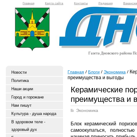
Главная
Карта сайта
Контакты
Редакция
Ваканси
Газета Дновского района Пс
Кер
Главная
Блоги
Экономика
Новости
преимущества и выгоды
Политика
Керамические пор
Наши акции
преимущества и 
Город и горожане
Нам пишут
Экономика
Культура - душа народа
В здоровом теле -
Блок керамический поризо
здоровый дух
самоокупаться, полность
начиная приносить прибыль.