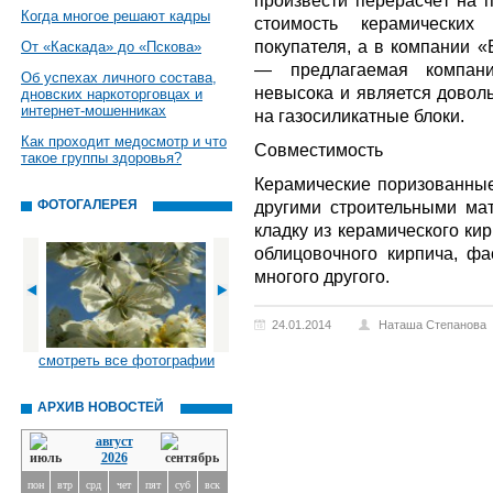
произвести перерасчёт на 
Когда многое решают кадры
стоимость керамических
покупателя, а в компании «
От «Каскада» до «Пскова»
— предлагаемая компани
Об успехах личного состава,
невысока и является доволь
дновских наркоторговцах и
интернет-мошенниках
на газосиликатные блоки.
Как проходит медосмотр и что
Совместимость
такое группы здоровья?
Керамические поризованные 
ФОТОГАЛЕРЕЯ
другими строительными мат
кладку из керамического ки
облицовочного кирпича, фа
многого другого.
24.01.2014
Наташа Степанова
смотреть все фотографии
АРХИВ НОВОСТЕЙ
август
2026
пон
втр
срд
чет
пят
суб
вск