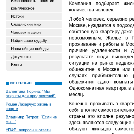
Безопасность - понятие
Компания подбирает жи
комплексное
количества человек.
Истоки
Любой человек, серьезно р
Славянский мир
Москве, нуждается в подхо
собственную квартиру даже
Человек и закон
невозможным. Жилье в П
Найди свою судьбу
проживание и работы в Мос
Наши общие победы
причине удаленности и д
результате люди вынужде
Документы
ситуации на рынке недвижи
Блоги
общежитие в Москве или к
случаях приблизительно 
общежития сдают комнаты 
ИНТЕРВЬЮ
Однокомнатная квартира в а
Валентина Тюрина: "Мы
месяц.
открыты для предложений"
Конечно, проживать в кварт
Роман Лазарчук: жизнь в
спорте
себя вполне самостоятельно
страны это вполне разумн
Владимир Петров: "Если не
мы..."
здесь являются следующие 
обязуют жильцов самосто
УПФР: вопросы и ответы