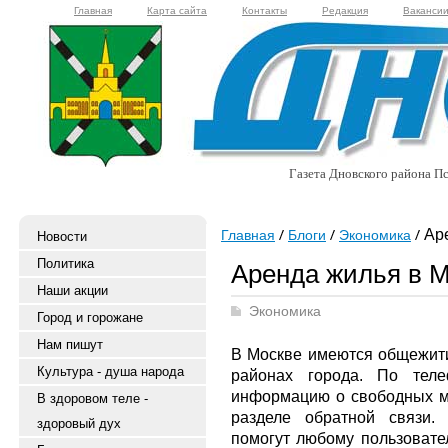
Главная
Карта сайта
Контакты
Редакция
Ваканси
Газета Дновского района Пс
Аре
Главная
Блоги
Экономика
Новости
Политика
Аренда жилья в 
Наши акции
Экономика
Город и горожане
Нам пишут
В Москве имеются общежити
Культура - душа народа
районах города. По тел
информацию о свободных ме
В здоровом теле -
разделе обратной связи.
здоровый дух
помогут любому пользоват