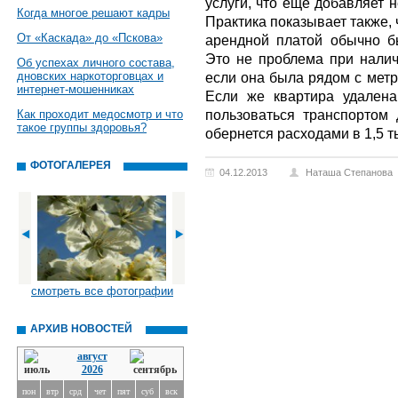
услуги, что еще добавляет 
Когда многое решают кадры
Практика показывает также,
От «Каскада» до «Пскова»
арендной платой обычно бы
Это не проблема при налич
Об успехах личного состава,
дновских наркоторговцах и
если она была рядом с метр
интернет-мошенниках
Если же квартира удалена
пользоваться транспортом 
Как проходит медосмотр и что
такое группы здоровья?
обернется расходами в 1,5 т
ФОТОГАЛЕРЕЯ
04.12.2013
Наташа Степанова
смотреть все фотографии
АРХИВ НОВОСТЕЙ
август
2026
пон
втр
срд
чет
пят
суб
вск