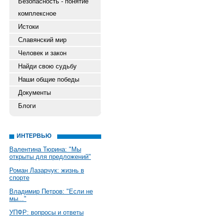
Безопасность - понятие
комплексное
Истоки
Славянский мир
Человек и закон
Найди свою судьбу
Наши общие победы
Документы
Блоги
ИНТЕРВЬЮ
Валентина Тюрина: "Мы
открыты для предложений"
Роман Лазарчук: жизнь в
спорте
Владимир Петров: "Если не
мы..."
УПФР: вопросы и ответы