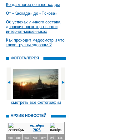
Когда многое решают кадры
От «Каскада» до «Пскова»
Об успехах личного состава,
дновских наркоторговцах и
интернет-мошенниках
Как проходит медосмотр и что
такое группы здоровья?
ФОТОГАЛЕРЕЯ
смотреть все фотографии
АРХИВ НОВОСТЕЙ
октябрь
2025
пон
втр
срд
чет
пят
суб
вск